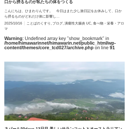
口から摂るものが私たちの体をつくる
こんにちは、ひまわりんです。 今日はまた少し旅日記をお休みして、口か
ら摂るものがどれだけ体に影響し…
2025/10/16
ことばのくすり
,
ブログ
,
潰瘍性大腸炎 UC
,
食べ物・栄養・アロ
マ
Warning
: Undefined array key "show_bookmark" in
/home/himawarinnet/himawarin.net/public_html/wp-
content/themes/core_tcd027/archive.php
on line
91
ネパール30days 13日目 美しいサランコットとオーストラリアン