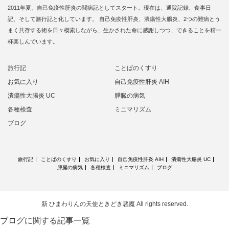
2011年夏、自己免疫性肝炎の闘病記としてスタート。現在は、通院記録、食事日
記、そして旅行記と化しています。 自己免疫性肝炎、潰瘍性大腸炎、2つの難病とう
まく共存する術を日々模索しながら、生かされた命に感謝しつつ、できることを精一
杯楽しんでいます。
旅行記
ことばのくすり
お気に入り
自己免疫性肝炎 AIH
潰瘍性大腸炎 UC
膵臓の病気
各種検査
ミニマリズム
ブログ
旅行記
ことばのくすり
お気に入り
自己免疫性肝炎 AIH
潰瘍性大腸炎 UC
膵臓の病気
各種検査
ミニマリズム
ブログ
新 ひまわりんの天使ときどき悪魔
All rights reserved.
ブログに関する記事一覧