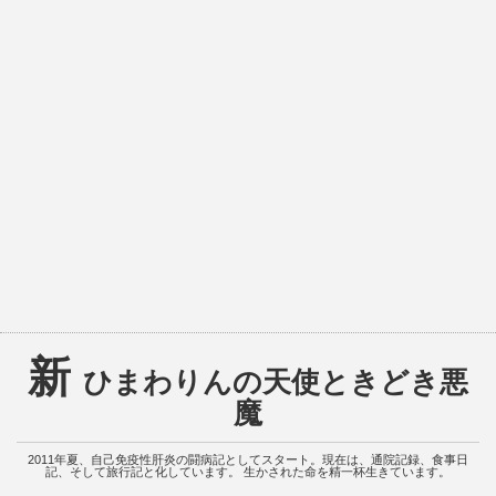
新
ひまわりんの天使ときどき悪
魔
2011年夏、自己免疫性肝炎の闘病記としてスタート。現在は、通院記録、食事日
記、そして旅行記と化しています。 生かされた命を精一杯生きています。