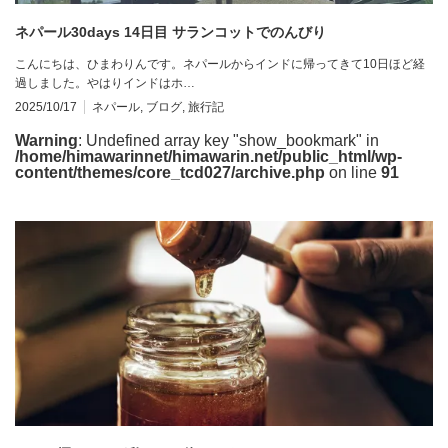
ネパール30days 14日目 サランコットでのんびり
こんにちは、ひまわりんです。ネパールからインドに帰ってきて10日ほど経
過しました。やはりインドはホ…
2025/10/17
ネパール
,
ブログ
,
旅行記
Warning
: Undefined array key "show_bookmark" in
/home/himawarinnet/himawarin.net/public_html/wp-
content/themes/core_tcd027/archive.php
on line
91