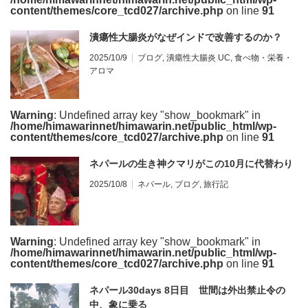
content/themes/core_tcd027/archive.php
on line
91
潰瘍性大腸炎がなぜインドで改善するのか？
2025/10/9
ブログ
,
潰瘍性大腸炎 UC
,
食べ物・栄養・
アロマ
Warning
: Undefined array key "show_bookmark" in
/home/himawarinnet/himawarin.net/public_html/wp-
content/themes/core_tcd027/archive.php
on line
91
ネパールの生き神クマリがこの10月に代替わり
2025/10/8
ネパール
,
ブログ
,
旅行記
Warning
: Undefined array key "show_bookmark" in
/home/himawarinnet/himawarin.net/public_html/wp-
content/themes/core_tcd027/archive.php
on line
91
ネパール30days 8日目 世間は外出禁止令の
中、象に乗る