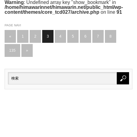
Warning
: Undefined array key "show_bookmark" in
/home/himawarinnet/himawarin.net/public_html/wp-
content/themes/core_tcd027/archive.php
on line
91
PAGE NAVI
«
1
2
3
4
5
6
7
8
…
135
»