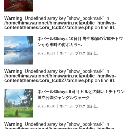
Warning
: Undefined array key "show_bookmark" in
/home/himawarinnet/himawarin.net/public_html/wp-
content/themes/core_tcd027/archive.php
on line
91
ネパール30days 10日目 野生動物の宝庫チトワ
ンから湖畔の街ポカラへ
2025/10/11
ネパール
,
ブログ
,
旅行記
Warning
: Undefined array key "show_bookmark" in
/home/himawarinnet/himawarin.net/public_html/wp-
content/themes/core_tcd027/archive.php
on line
91
ネパール30days 9日目 ヒルとの闘い！チトワン
国立公園ジャングルウォーク
2025/10/10
ネパール
,
ブログ
,
旅行記
Warning
: Undefined array key "show_bookmark" in
/home/himawarinnet/himawarin.net/public_html/wp-