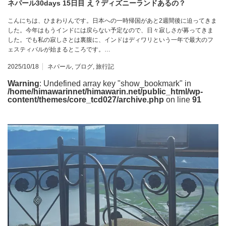
ネパール30days 15日目 え？ディズニーランドあるの？
こんにちは、ひまわりんです。日本への一時帰国があと2週間後に迫ってきま
した。今年はもうインドには戻らない予定なので、日々寂しさが募ってきま
した。でも私の寂しさとは裏腹に、インドはディワリという一年で最大のフ
ェスティバルが始まるところです。…
2025/10/18
ネパール
,
ブログ
,
旅行記
Warning
: Undefined array key "show_bookmark" in
/home/himawarinnet/himawarin.net/public_html/wp-
content/themes/core_tcd027/archive.php
on line
91