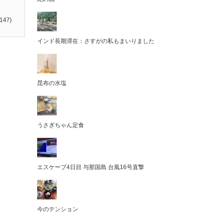
147)
インド長期滞在：さすがの私もまいりました
昆布の水塩
うさぎちゃん定食
エスケープ4日目 与那国島 台風16号直撃
今のテンション