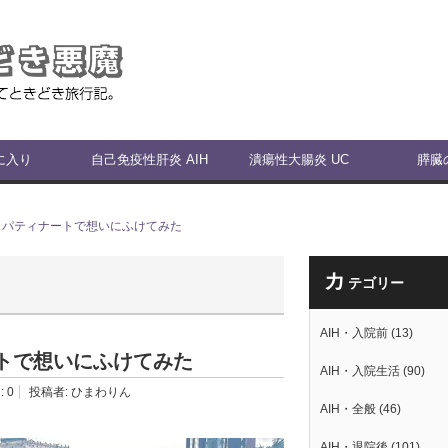
に入り
自己免疫性肝炎 AIH
潰瘍性大腸炎 UC
膵臓
パシュパティナートで想いにふけてみた
カ
テゴリー
AIH・入院前
(13)
ナートで想いにふけてみた
AIH・入院生活
(90)
:
0
投稿者:
ひまわりん
AIH・全般
(46)
AIH・退院後
(101)