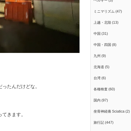
ベルギー
(3)
ミニマリズム
(47)
上越・北陸
(13)
中国
(31)
中国・四国
(8)
九州
(9)
北海道
(5)
台湾
(6)
だったんだけどな。
各種検査
(60)
国内
(97)
坐骨神経痛 Sciatica
(2)
ってきます。
旅行記
(447)