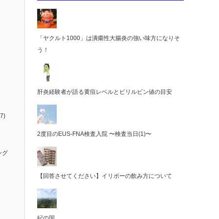
「ヤクルト1000」は潰瘍性大腸炎の強い味方になりそ
う！
肝炎経験者が語る黄疸レベルとビリルビン値の目安
7)
2度目のEUS-FNA検査入院 〜検査当日(1)〜
ング
【回答させてください】イリボーの飲み方について
紀の国