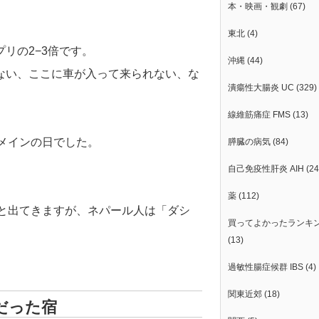
本・映画・観劇
(67)
。
東北
(4)
リの2−3倍です。
沖縄
(44)
ない、ここに車が入って来られない、な
潰瘍性大腸炎 UC
(329)
線維筋痛症 FMS
(13)
のメインの日でした。
膵臓の病気
(84)
自己免疫性肝炎 AIH
(24
薬
(112)
」と出てきますが、ネパール人は「ダシ
買ってよかったランキ
(13)
過敏性腸症候群 IBS
(4)
関東近郊
(18)
だった宿