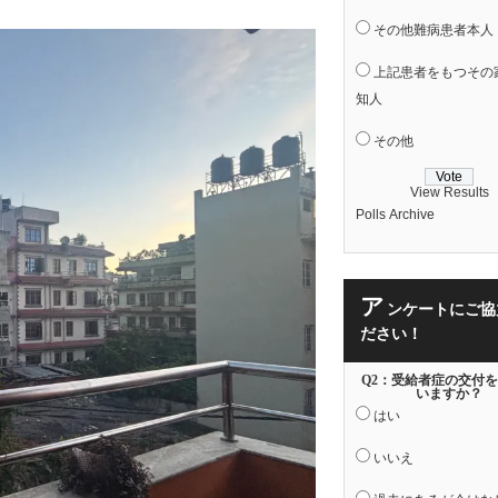
その他難病患者本人
上記患者をもつその
知人
その他
View Results
Polls Archive
ア
ンケートにご協
ださい！
Q2：受給者症の交付
いますか？
はい
いいえ