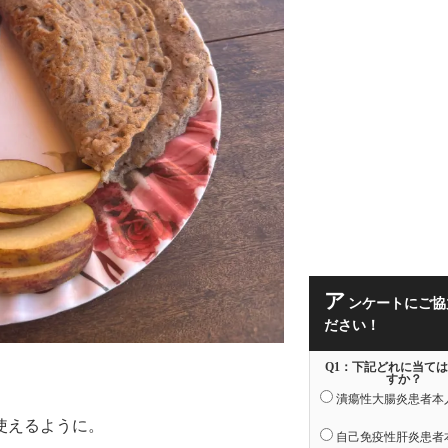
ア
ンケートにご協
ださい！
Q1：下記どれに当て
すか？
潰瘍性大腸炎患者本
使えるように。
自己免疫性肝炎患者