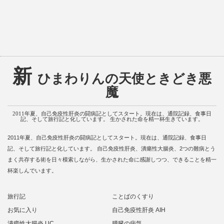
新
ひまわりんの天使ときどき悪
魔
2011年夏、自己免疫性肝炎の闘病記としてスタート。現在は、通院記録、食事日
記、そして旅行記と化しています。 生かされた命を精一杯生きています。
2011年夏、自己免疫性肝炎の闘病記としてスタート。現在は、通院記録、食事日
記、そして旅行記と化しています。 自己免疫性肝炎、潰瘍性大腸炎、2つの難病とう
まく共存する術を日々模索しながら、生かされた命に感謝しつつ、できることを精一
杯楽しんでいます。
旅行記
ことばのくすり
お気に入り
自己免疫性肝炎 AIH
潰瘍性大腸炎 UC
膵臓の病気