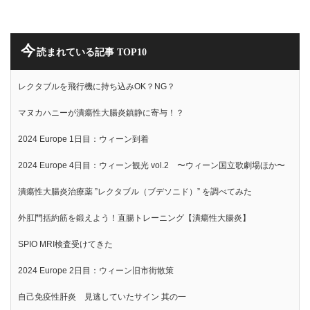
今
読まれている記事 TOP10
レクタブルを飛行機に持ち込みOK？NG？
マヌカハニーが潰瘍性大腸炎鎮静に寄与！？
2024 Europe 1日目：ウィーン到着
2024 Europe 4日目：ウィーン観光 vol.2 〜ウィーン国立歌劇場ほか〜
潰瘍性大腸炎治療薬 ”レクタブル（ブデソニド）” を調べてみた
外肛門括約筋を鍛えよう！直腸トレーニング【潰瘍性大腸炎】
SPIO MRI検査受けてきた
2024 Europe 2日目：ウィーン旧市街散策
自己免疫性肝炎 見逃していたサイン 其の一