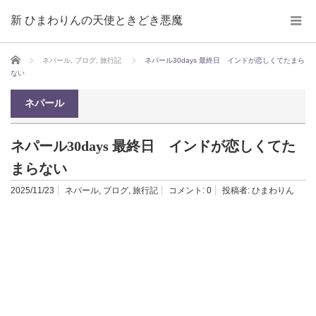
新 ひまわりんの天使ときどき悪魔
ホーム
ネパール
,
ブログ
,
旅行記
ネパール30days 最終日 インドが恋しくてたまら
ない
ネパール
ネパール30days 最終日 インドが恋しくてた
まらない
2025/11/23
ネパール
,
ブログ
,
旅行記
コメント:
0
投稿者:
ひまわりん