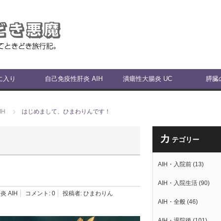
に入り
自己免疫性肝炎 AIH
潰瘍性大腸炎 UC
膵臓
IH
はじめまして、ひまわりんです！
カ
テゴリー
AIH・入院前
(13)
AIH・入院生活
(90)
 AIH
コメント:
0
投稿者:
ひまわりん
AIH・全般
(46)
AIH・退院後
(101)