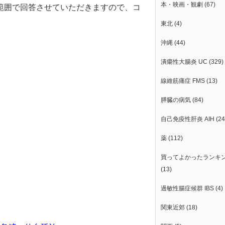
本・映画・観劇
(67)
範囲で回答させていただきますので、コ
東北
(4)
沖縄
(44)
潰瘍性大腸炎 UC
(329)
線維筋痛症 FMS
(13)
膵臓の病気
(84)
自己免疫性肝炎 AIH
(24
薬
(112)
買ってよかったランキ
(13)
過敏性腸症候群 IBS
(4)
関東近郊
(18)