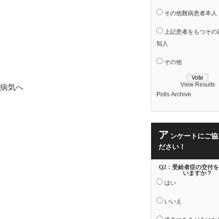
その他難病患者本人
上記患者をもつその
知人
その他
View Results
Polls Archive
ア
ンケートにご協
ださい！
Q2：受給者症の交付
いますか？
はい
いいえ