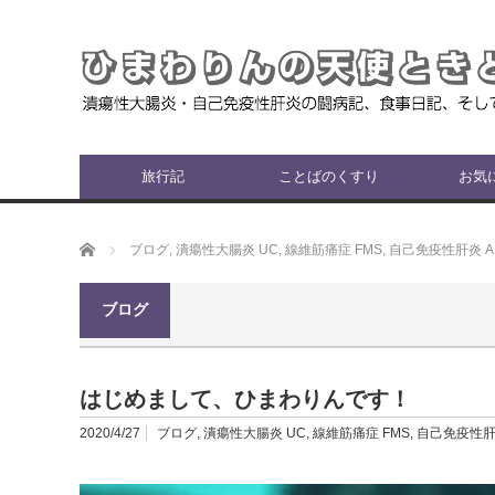
旅行記
ことばのくすり
お気
ホーム
ブログ
,
潰瘍性大腸炎 UC
,
線維筋痛症 FMS
,
自己免疫性肝炎 A
ブログ
はじめまして、ひまわりんです！
2020/4/27
ブログ
,
潰瘍性大腸炎 UC
,
線維筋痛症 FMS
,
自己免疫性肝炎