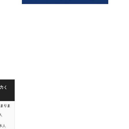
力く
はまりま
人
本人