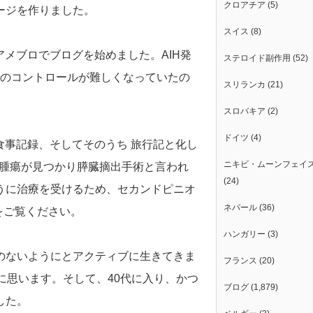
クロアチア
(5)
ージを作りました。
スイス
(8)
アメブロでブログを始めました。AIH発
ステロイド副作用
(52)
）のコントロールが難しくなっていたの
スリランカ
(21)
スロバキア
(2)
ドイツ
(4)
、食事記録、そしてそのうち 旅行記と化し
ニキビ・ムーンフェイ
胞腫瘍が見つかり膵臓摘出手術と言われ
(24)
うに治療を受けるため、セカンドピニオ
ネパール
(36)
をご覧ください。
ハンガリー
(3)
のないようにとアクティブに生きてきま
フランス
(20)
に思います。そして、40代に入り、かつ
ブログ
(1,879)
した。