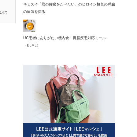
キミスイ「君の膵臓をたべたい」のヒロイン桜良の膵臓
の病気を探る
147)
UC患者にありがたい機内食！胃腸疾患対応ミール
（BLML）