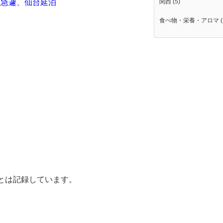
→
急遽、仙台延泊
関西
(5)
食べ物・栄養・アロマ
(
とは記録しています。