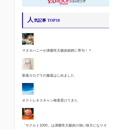
人
気記事 TOP10
マヌカハニーが潰瘍性大腸炎鎮静に寄与！？
新薬カログラの服薬はじめました
オクトレオスキャン検査受けてきた
「ヤクルト1000」は潰瘍性大腸炎の強い味方になりそ