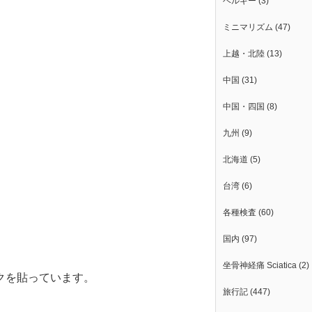
ベルギー
(3)
ミニマリズム
(47)
上越・北陸
(13)
中国
(31)
中国・四国
(8)
九州
(9)
北海道
(5)
台湾
(6)
各種検査
(60)
国内
(97)
坐骨神経痛 Sciatica
(2)
クを貼っています。
旅行記
(447)