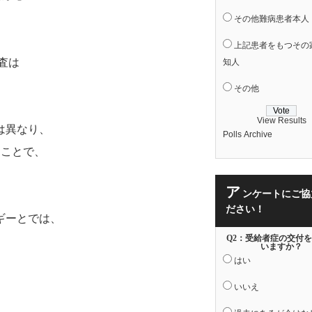
その他難病患者本人
上記患者をもつその
査は
知人
その他
View Results
は異なり、
Polls Archive
ることで、
ア
ンケートにご協
ださい！
ギーとでは、
Q2：受給者症の交付
いますか？
はい
いいえ