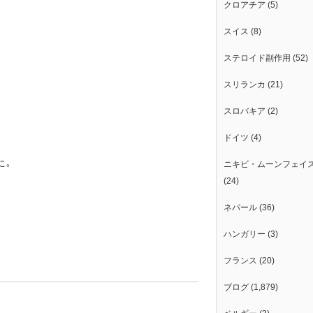
クロアチア
(5)
スイス
(8)
ステロイド副作用
(52)
スリランカ
(21)
スロバキア
(2)
ドイツ
(4)
た。
ニキビ・ムーンフェイ
(24)
ネパール
(36)
ハンガリー
(3)
フランス
(20)
ブログ
(1,879)