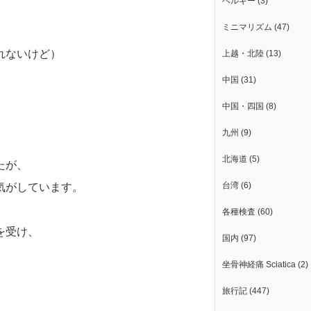
ベルギー
(3)
ミニマリズム
(47)
れないけど）
上越・北陸
(13)
中国
(31)
中国・四国
(8)
九州
(9)
北海道
(5)
たが、
台湾
(6)
気がしています。
各種検査
(60)
を受け、
国内
(97)
坐骨神経痛 Sciatica
(2)
旅行記
(447)