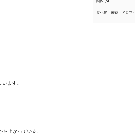
関西
(5)
、
食べ物・栄養・アロマ
(
まいます。
から上がっている、