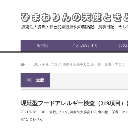
旅行記
ことばのくすり
お気
ホーム
UC・全般
,
ブログ
,
潰瘍性大腸炎 UC
,
食べ物・栄養・アロマ
UC・全般
遅延型フードアレルギー検査（219項目）
2021/7/18
UC・全般
,
ブログ
,
潰瘍性大腸炎 UC
,
食べ物・栄養・ア
者:
ひまわりん