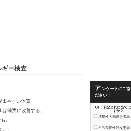
ルギー検査
ア
ンケートにご協
ださい！
が出やすい体質。
Q1：下記どれに当て
Lは確実に改善する。
すか？
潰瘍性大腸炎患者本
かも、
自己免疫性肝炎患者
よ。」