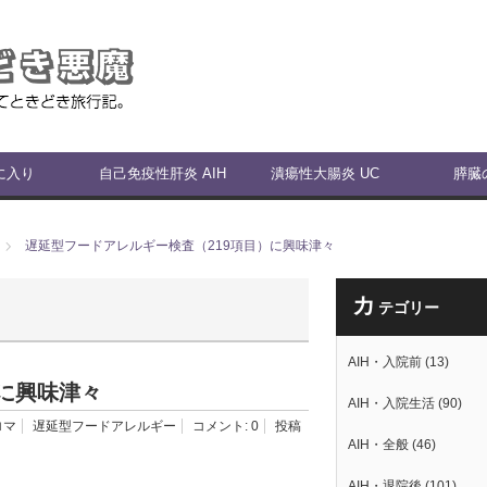
に入り
自己免疫性肝炎 AIH
潰瘍性大腸炎 UC
膵臓
遅延型フードアレルギー検査（219項目）に興味津々
カ
テゴリー
AIH・入院前
(13)
に興味津々
AIH・入院生活
(90)
ロマ
遅延型フードアレルギー
コメント:
0
投稿
AIH・全般
(46)
AIH・退院後
(101)