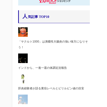
人
気記事 TOP10
「ヤクルト1000」は潰瘍性大腸炎の強い味方になりそ
う！
インドから、一進一退の体調近況報告
肝炎経験者が語る黄疸レベルとビリルビン値の目安