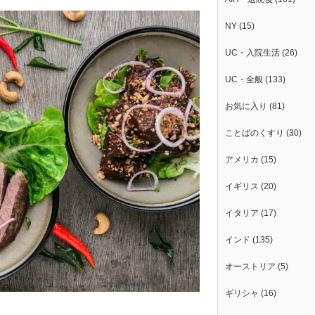
NY
(15)
UC・入院生活
(26)
UC・全般
(133)
お気に入り
(81)
ことばのくすり
(30)
アメリカ
(15)
イギリス
(20)
イタリア
(17)
インド
(135)
オーストリア
(5)
ギリシャ
(16)