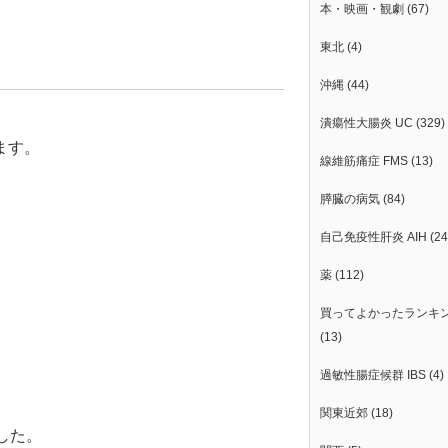
本・映画・観劇
(67)
東北
(4)
沖縄
(44)
潰瘍性大腸炎 UC
(329)
ます。
線維筋痛症 FMS
(13)
膵臓の病気
(84)
自己免疫性肝炎 AIH
(24
、
薬
(112)
買ってよかったランキ
(13)
過敏性腸症候群 IBS
(4)
関東近郊
(18)
した。