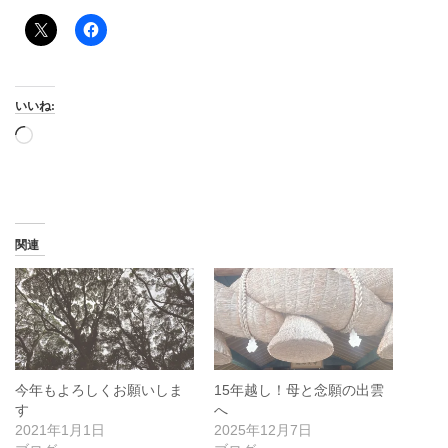
いいね:
読
み
込
み
中…
関連
今年もよろしくお願いしま
15年越し！母と念願の出雲
す
へ
2021年1月1日
2025年12月7日