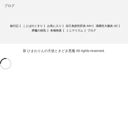
ブログ
旅行記
ことばのくすり
お気に入り
自己免疫性肝炎 AIH
潰瘍性大腸炎 UC
膵臓の病気
各種検査
ミニマリズム
ブログ
新 ひまわりんの天使ときどき悪魔
All rights reserved.