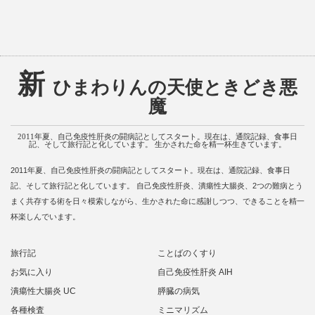
新
ひまわりんの天使ときどき悪
魔
2011年夏、自己免疫性肝炎の闘病記としてスタート。現在は、通院記録、食事日
記、そして旅行記と化しています。 生かされた命を精一杯生きています。
2011年夏、自己免疫性肝炎の闘病記としてスタート。現在は、通院記録、食事日
記、そして旅行記と化しています。 自己免疫性肝炎、潰瘍性大腸炎、2つの難病とう
まく共存する術を日々模索しながら、生かされた命に感謝しつつ、できることを精一
杯楽しんでいます。
旅行記
ことばのくすり
お気に入り
自己免疫性肝炎 AIH
潰瘍性大腸炎 UC
膵臓の病気
各種検査
ミニマリズム