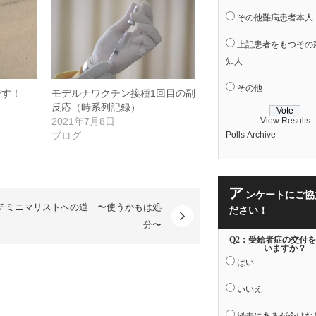
その他難病患者本人
上記患者をもつその
知人
その他
です！
モデルナワクチン接種1回目の副
反応（時系列記録）
View Results
2021年7月8日
Polls Archive
ブログ
ア
ンケートにご協
チミニマリストへの道 〜使うかもは処
ださい！
分〜
Q2：受給者症の交付
いますか？
はい
いいえ