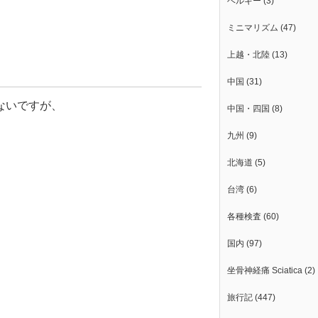
ベルギー
(3)
ミニマリズム
(47)
上越・北陸
(13)
中国
(31)
ないですが、
中国・四国
(8)
九州
(9)
北海道
(5)
台湾
(6)
各種検査
(60)
国内
(97)
坐骨神経痛 Sciatica
(2)
旅行記
(447)