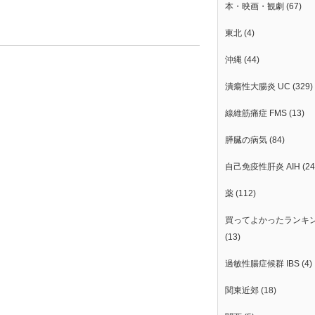
本・映画・観劇
(67)
東北
(4)
沖縄
(44)
潰瘍性大腸炎 UC
(329)
線維筋痛症 FMS
(13)
膵臓の病気
(84)
自己免疫性肝炎 AIH
(24
薬
(112)
買ってよかったランキ
(13)
過敏性腸症候群 IBS
(4)
関東近郊
(18)