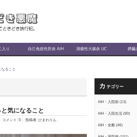
に入り
自己免疫性肝炎 AIH
潰瘍性大腸炎 UC
膵臓
になること
カ
テゴリー
AIH・入院前
(13)
っと気になること
AIH・入院生活
(90)
コメント:
0
投稿者:
ひまわりん
AIH・全般
(46)
AIH・退院後
(101)