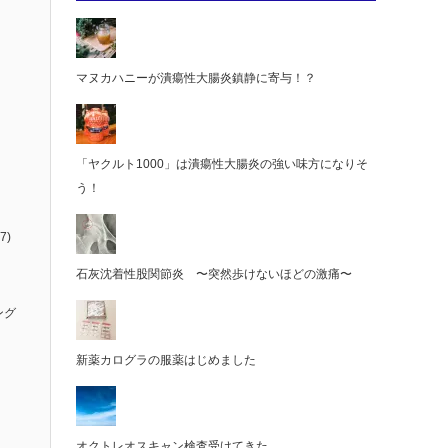
マヌカハニーが潰瘍性大腸炎鎮静に寄与！？
「ヤクルト1000」は潰瘍性大腸炎の強い味方になりそ
う！
7)
石灰沈着性股関節炎 〜突然歩けないほどの激痛〜
ング
新薬カログラの服薬はじめました
オクトレオスキャン検査受けてきた