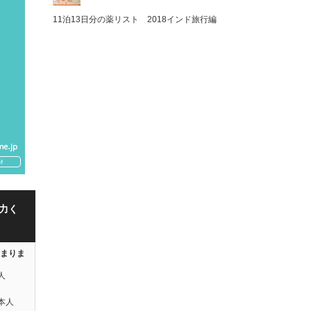
11泊13日分の薬リスト 2018インド旅行編
力く
はまりま
人
本人