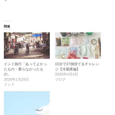
み
込
み
中…
関連
インド旅行「あってよかっ
15分で27個捨てるチャレン
たもの・要らなかったも
ジ【冷蔵庫編】
の」
2020年4月4日
2020年1月25日
ブログ
インド