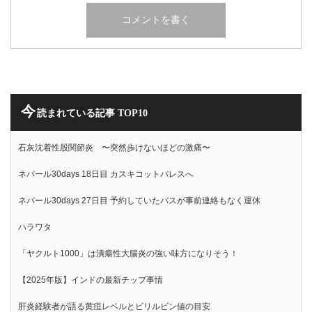
今
読まれている記事 TOP10
石灰沈着性股関節炎 〜突然歩けないほどの激痛〜
ネパール30days 18日目 カスキコットパレスへ
ネパール30days 27日目 予約していたバスが事前連絡もなく運休
ハラワタ
「ヤクルト1000」は潰瘍性大腸炎の強い味方になりそう！
【2025年版】インドの最新チップ事情
肝炎経験者が語る黄疸レベルとビリルビン値の目安