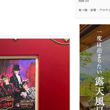
関西
(5)
食べ物・栄養・アロマ
(