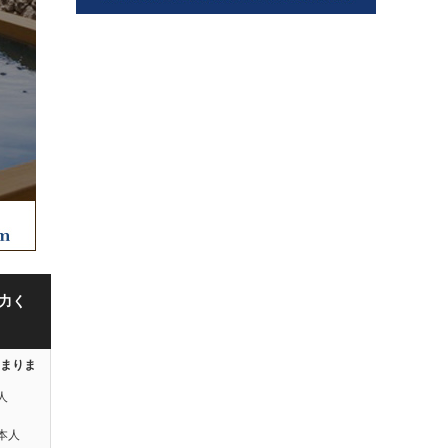
力く
はまりま
人
本人