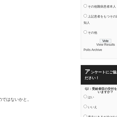
その他難病患者本人
上記患者をもつその
知人
。
その他
View Results
Polls Archive
、
ア
ンケートにご協
ださい！
Q2：受給者症の交付
いますか？
はい
のではないかと。
いいえ