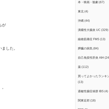
本・映画・観劇
(67)
東北
(4)
沖縄
(44)
ちが
潰瘍性大腸炎 UC
(329)
線維筋痛症 FMS
(13)
いました。
膵臓の病気
(84)
自己免疫性肝炎 AIH
(24
。
薬
(112)
買ってよかったランキ
(13)
」。
過敏性腸症候群 IBS
(4)
関東近郊
(18)
。