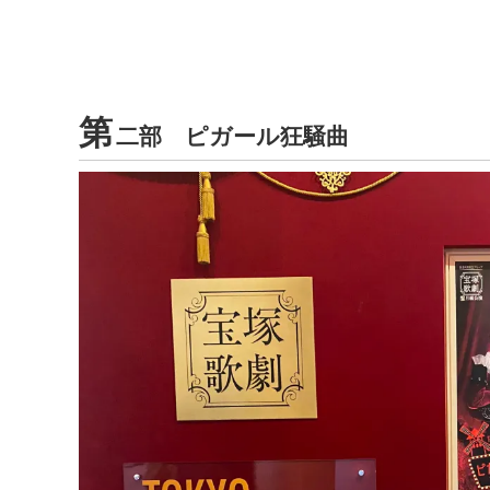
第
二部 ピガール狂騒曲