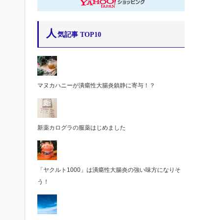
人
気記事 TOP10
マヌカハニーが潰瘍性大腸炎鎮静に寄与！？
新薬カログラの服薬はじめました
「ヤクルト1000」は潰瘍性大腸炎の強い味方になりそ
う！