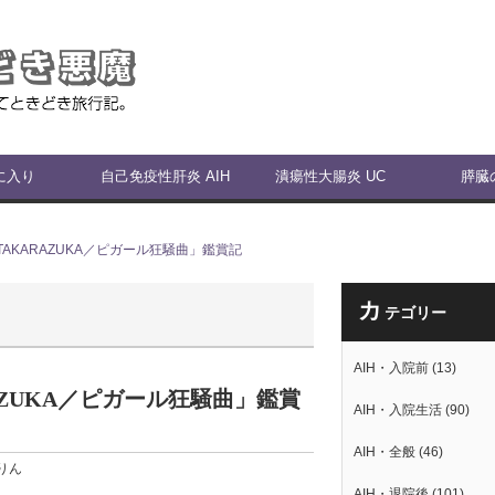
に入り
自己免疫性肝炎 AIH
潰瘍性大腸炎 UC
膵臓
 TAKARAZUKA／ピガール狂騒曲」鑑賞記
カ
テゴリー
AIH・入院前
(13)
RAZUKA／ピガール狂騒曲」鑑賞
AIH・入院生活
(90)
AIH・全般
(46)
りん
AIH・退院後
(101)