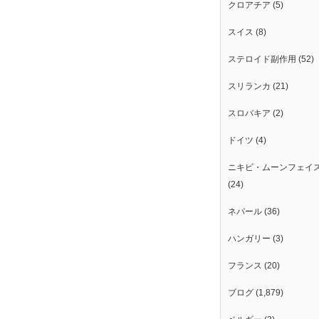
クロアチア
(5)
』
スイス
(8)
ステロイド副作用
(52)
スリランカ
(21)
スロバキア
(2)
ドイツ
(4)
ニキビ・ムーンフェイ
(24)
ネパール
(36)
）
ハンガリー
(3)
フランス
(20)
ブログ
(1,879)