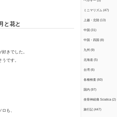
ベルギー
(3)
ミニマリズム
(47)
上越・北陸
(13)
雪と月と花と
中国
(31)
中国・四国
(8)
九州
(9)
が好きでした。
そうです。
北海道
(5)
台湾
(6)
各種検査
(60)
国内
(97)
坐骨神経痛 Sciatica
(2)
旅行記
(447)
ソロも、