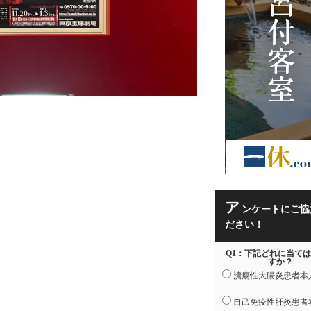
ア
ンケートにご協
ださい！
Q1：下記どれに当て
すか？
潰瘍性大腸炎患者本
自己免疫性肝炎患者
。