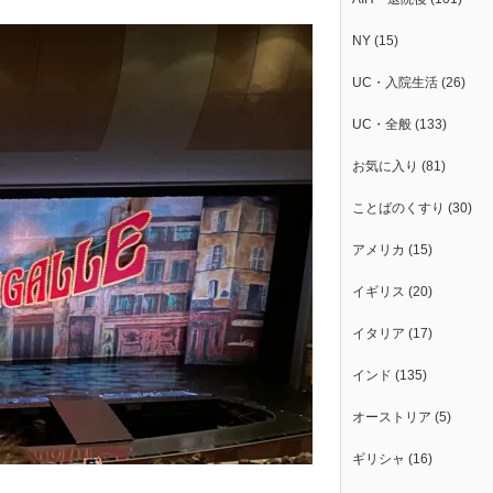
NY
(15)
UC・入院生活
(26)
UC・全般
(133)
お気に入り
(81)
ことばのくすり
(30)
アメリカ
(15)
イギリス
(20)
イタリア
(17)
インド
(135)
オーストリア
(5)
ギリシャ
(16)