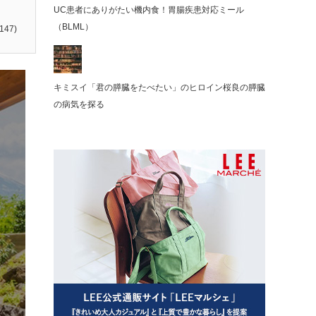
UC患者にありがたい機内食！胃腸疾患対応ミール
（BLML）
147)
キミスイ「君の膵臓をたべたい」のヒロイン桜良の膵臓
の病気を探る