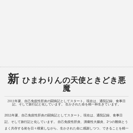
新
ひまわりんの天使ときどき悪
魔
2011年夏、自己免疫性肝炎の闘病記としてスタート。現在は、通院記録、食事日
記、そして旅行記と化しています。 生かされた命を精一杯生きています。
2011年夏、自己免疫性肝炎の闘病記としてスタート。現在は、通院記録、食事日
記、そして旅行記と化しています。 自己免疫性肝炎、潰瘍性大腸炎、2つの難病とう
まく共存する術を日々模索しながら、生かされた命に感謝しつつ、できることを精一