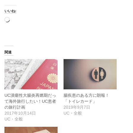
いいね:
読
み
込
み
中…
関連
UC潰瘍性大腸炎再燃期だっ
腸疾患のある方に朗報！
て海外旅行したい！UC患者
「トイレカード」
の旅行計画
2019年9月7日
2017年10月14日
UC・全般
UC・全般