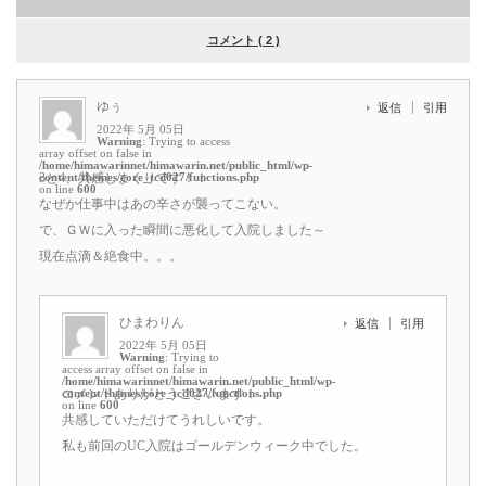
コメント ( 2 )
ゆぅ
返信
引用
2022年 5月 05日
Warning
: Trying to access
array offset on false in
/home/himawarinnet/himawarin.net/public_html/wp-
content/themes/core_tcd027/functions.php
3と4、共感しまくりです！！
on line
600
なぜか仕事中はあの辛さが襲ってこない。
で、ＧＷに入った瞬間に悪化して入院しました～
現在点滴＆絶食中。。。
ひまわりん
返信
引用
2022年 5月 05日
Warning
: Trying to
access array offset on false in
/home/himawarinnet/himawarin.net/public_html/wp-
content/themes/core_tcd027/functions.php
コメントありがとうございます！
on line
600
共感していただけてうれしいです。
私も前回のUC入院はゴールデンウィーク中でした。