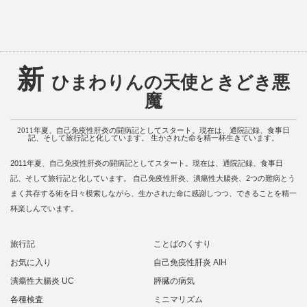
新
ひまわりんの天使ときどき悪
魔
2011年夏、自己免疫性肝炎の闘病記としてスタート。現在は、通院記録、食事日
記、そして旅行記と化しています。 生かされた命を精一杯生きています。
2011年夏、自己免疫性肝炎の闘病記としてスタート。現在は、通院記録、食事日
記、そして旅行記と化しています。 自己免疫性肝炎、潰瘍性大腸炎、2つの難病とう
まく共存する術を日々模索しながら、生かされた命に感謝しつつ、できることを精一
杯楽しんでいます。
旅行記
ことばのくすり
お気に入り
自己免疫性肝炎 AIH
潰瘍性大腸炎 UC
膵臓の病気
各種検査
ミニマリズム