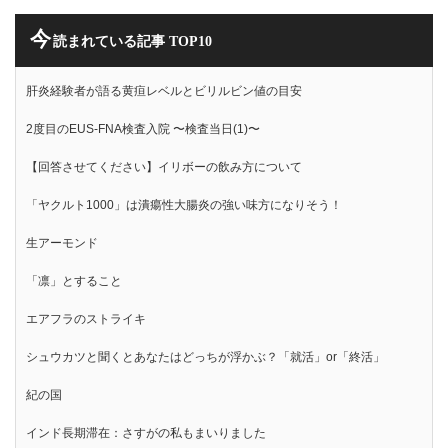
今
読まれている記事 TOP10
肝炎経験者が語る黄疸レベルとビリルビン値の目安
2度目のEUS-FNA検査入院 〜検査当日(1)〜
【回答させてください】イリボーの飲み方について
「ヤクルト1000」は潰瘍性大腸炎の強い味方になりそう！
生アーモンド
「凛」とすること
エアフラのストライキ
シュウカツと聞くとあなたはどっちが浮かぶ？「就活」or「終活」
紀の国
インド長期滞在：さすがの私もまいりました