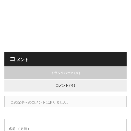
コ
メント
トラックバック ( 0 )
コメント ( 0 )
この記事へのコメントはありません。
名前
( 必須 )