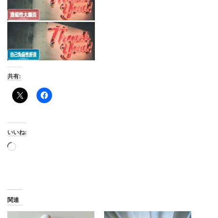
共有:
いいね:
読
み
込
み
中…
関連