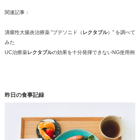
関連記事：
潰瘍性大腸炎治療薬 ”ブデソニド（
レクタブル
）” を調べて
みた
UC治療薬
レクタブル
の効果を十分発揮できないNG使用例
昨日の食事記録