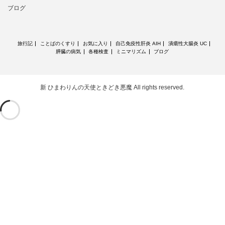
ブログ
旅行記
ことばのくすり
お気に入り
自己免疫性肝炎 AIH
潰瘍性大腸炎 UC
膵臓の病気
各種検査
ミニマリズム
ブログ
新 ひまわりんの天使ときどき悪魔
All rights reserved.