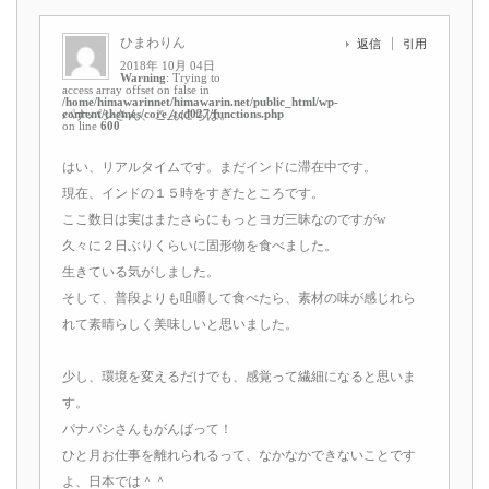
ひまわりん
返信
引用
2018年 10月 04日
Warning
: Trying to
access array offset on false in
/home/himawarinnet/himawarin.net/public_html/wp-
content/themes/core_tcd027/functions.php
パナパシさん、こんにちは。
on line
600
はい、リアルタイムです。まだインドに滞在中です。
現在、インドの１５時をすぎたところです。
ここ数日は実はまたさらにもっとヨガ三昧なのですがw
久々に２日ぶりくらいに固形物を食べました。
生きている気がしました。
そして、普段よりも咀嚼して食べたら、素材の味が感じれら
れて素晴らしく美味しいと思いました。
少し、環境を変えるだけでも、感覚って繊細になると思いま
す。
パナパシさんもがんばって！
ひと月お仕事を離れられるって、なかなかできないことです
よ、日本では＾＾