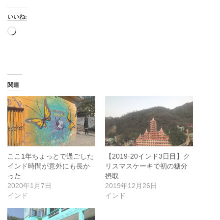
いいね:
読
み
込
み
中…
関連
ここ1年ちょっとで過ごした
【2019-20インド3日目】ク
インド時間が意外にも長か
リスマスケーキで初の糖分
った
摂取
2020年1月7日
2019年12月26日
インド
インド