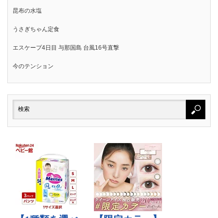
昆布の水塩
うさぎちゃん定食
エスケープ4日目 与那国島 台風16号直撃
今のテンション