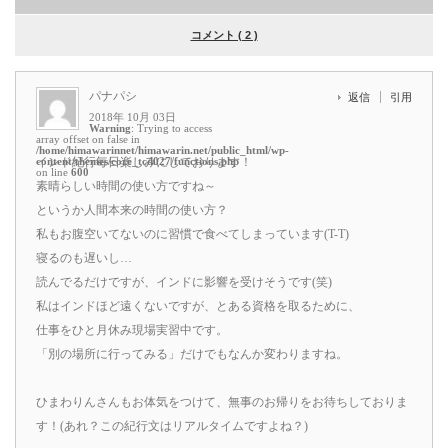
コメント ( 2 )
パナパシ
返信
引用
2018年 10月 03日
Warning
: Trying to access
array offset on false in
/home/himawarinnet/himawarin.net/public_html/wp-
content/themes/core_tcd027/functions.php
インド紀行毎日楽しみにしております！
on line
600
素晴らしい時間の使い方ですね～
というか人間本来の時間の使い方？
私もお腹空いてないのに習慣で食べてしまっています(T-T)
寝るのも遅いし…
読んでるだけですが、インドに影響を受けそうです(笑)
私はインドほど遠くないですが、とある資格を取るために、
仕事をひと月休み現場実習中です。
「別の場所に行ってみる」だけでもなんか変わりますね。
ひまわりんさんもお体気をつけて、無事のお帰りをお待ちしておりま
す！(あれ？この紀行文はリアルタイムですよね？)