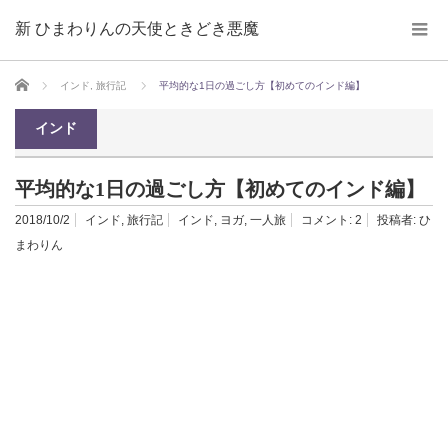
新 ひまわりんの天使ときどき悪魔
ホーム
インド
,
旅行記
平均的な1日の過ごし方【初めてのインド編】
インド
平均的な1日の過ごし方【初めてのインド編】
2018/10/2
インド
,
旅行記
インド
,
ヨガ
,
一人旅
コメント:
2
投稿者:
ひ
まわりん