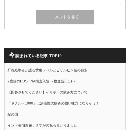
今
読まれている記事 TOP10
肝炎経験者が語る黄疸レベルとビリルビン値の目安
2度目のEUS-FNA検査入院 〜検査当日(1)〜
【回答させてください】イリボーの飲み方について
「ヤクルト1000」は潰瘍性大腸炎の強い味方になりそう！
紀の国
インド長期滞在：さすがの私もまいりました