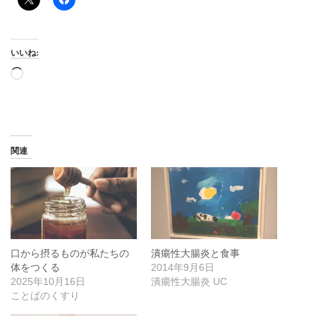
いいね:
読
み
込
み
中…
関連
口から摂るものが私たちの
潰瘍性大腸炎と食事
体をつくる
2014年9月6日
2025年10月16日
潰瘍性大腸炎 UC
ことばのくすり