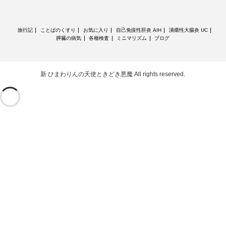
旅行記
ことばのくすり
お気に入り
自己免疫性肝炎 AIH
潰瘍性大腸炎 UC
膵臓の病気
各種検査
ミニマリズム
ブログ
新 ひまわりんの天使ときどき悪魔
All rights reserved.