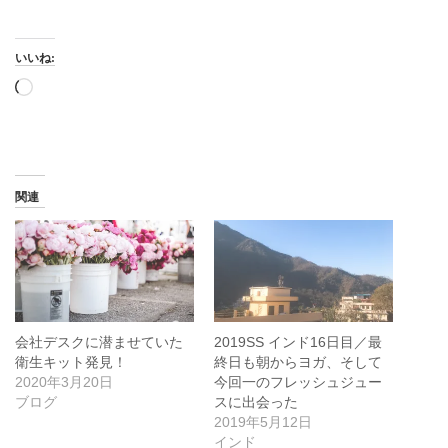
いいね:
読
み
込
み
中…
関連
会社デスクに潜ませていた
2019SS インド16日目／最
衛生キット発見！
終日も朝からヨガ、そして
2020年3月20日
今回一のフレッシュジュー
ブログ
スに出会った
2019年5月12日
インド