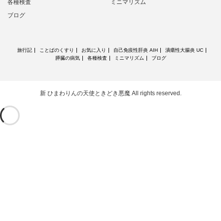
各種検査
ミニマリズム
ブログ
旅行記
ことばのくすり
お気に入り
自己免疫性肝炎 AIH
潰瘍性大腸炎 UC
膵臓の病気
各種検査
ミニマリズム
ブログ
新 ひまわりんの天使ときどき悪魔
All rights reserved.