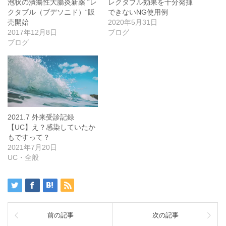
泡状の潰瘍性大腸炎新薬 “レ
レクタブル効果を十分発揮
クタブル（ブデソニド）“販
できないNG使用例
売開始
2020年5月31日
2017年12月8日
ブログ
ブログ
2021.7 外来受診記録
【UC】え？感染していたか
もですって？
2021年7月20日
UC・全般
前の記事
次の記事