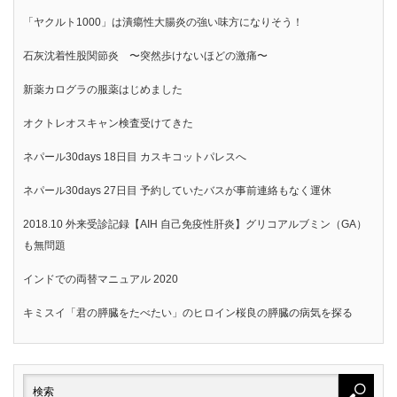
「ヤクルト1000」は潰瘍性大腸炎の強い味方になりそう！
石灰沈着性股関節炎 〜突然歩けないほどの激痛〜
新薬カログラの服薬はじめました
オクトレオスキャン検査受けてきた
ネパール30days 18日目 カスキコットパレスへ
ネパール30days 27日目 予約していたバスが事前連絡もなく運休
2018.10 外来受診記録【AIH 自己免疫性肝炎】グリコアルブミン（GA）
も無問題
インドでの両替マニュアル 2020
キミスイ「君の膵臓をたべたい」のヒロイン桜良の膵臓の病気を探る