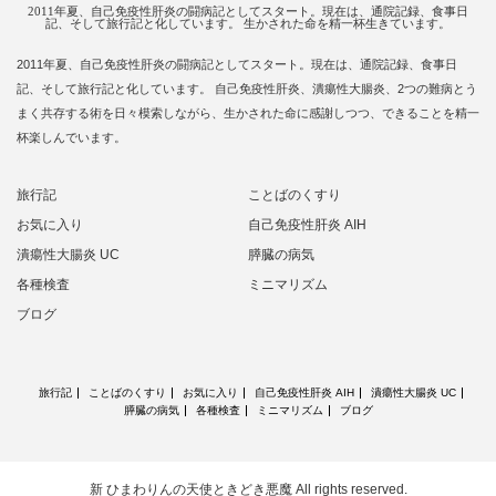
2011年夏、自己免疫性肝炎の闘病記としてスタート。現在は、通院記録、食事日
記、そして旅行記と化しています。 生かされた命を精一杯生きています。
2011年夏、自己免疫性肝炎の闘病記としてスタート。現在は、通院記録、食事日
記、そして旅行記と化しています。 自己免疫性肝炎、潰瘍性大腸炎、2つの難病とう
まく共存する術を日々模索しながら、生かされた命に感謝しつつ、できることを精一
杯楽しんでいます。
旅行記
ことばのくすり
お気に入り
自己免疫性肝炎 AIH
潰瘍性大腸炎 UC
膵臓の病気
各種検査
ミニマリズム
ブログ
旅行記
ことばのくすり
お気に入り
自己免疫性肝炎 AIH
潰瘍性大腸炎 UC
膵臓の病気
各種検査
ミニマリズム
ブログ
新 ひまわりんの天使ときどき悪魔
All rights reserved.