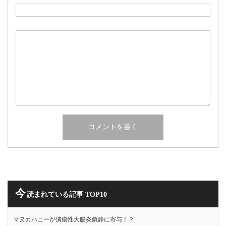
今
読まれている記事 TOP10
マヌカハニーが潰瘍性大腸炎鎮静に寄与！？