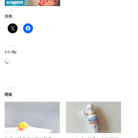
共有:
いいね:
読
み
込
み
中…
関連