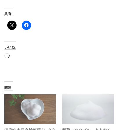
共有:
いいね:
読
み
込
み
中…
関連
潰瘍性大腸炎治療薬 ”レクタ
新薬レクタブル、ようやく