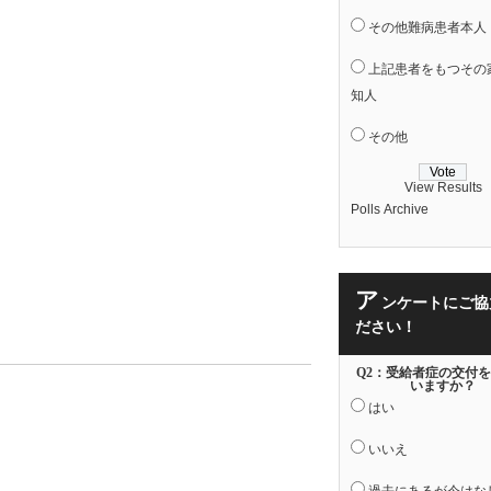
その他難病患者本人
上記患者をもつその
知人
その他
View Results
Polls Archive
ア
ンケートにご協
ださい！
Q2：受給者症の交付
いますか？
はい
いいえ