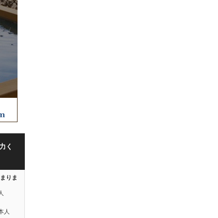
力く
はまりま
人
本人