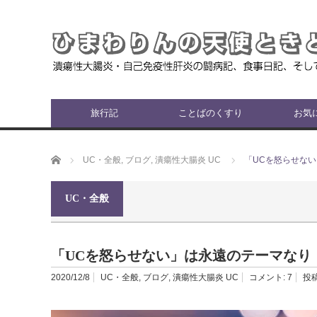
旅行記
ことばのくすり
お気
ホーム
UC・全般
,
ブログ
,
潰瘍性大腸炎 UC
「UCを怒らせな
UC・全般
「UCを怒らせない」は永遠のテーマなり
2020/12/8
UC・全般
,
ブログ
,
潰瘍性大腸炎 UC
コメント:
7
投