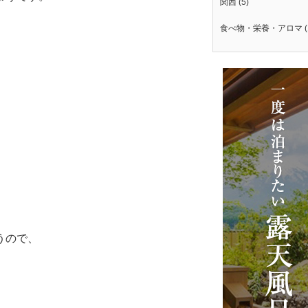
関西
(5)
食べ物・栄養・アロマ
(
うので、