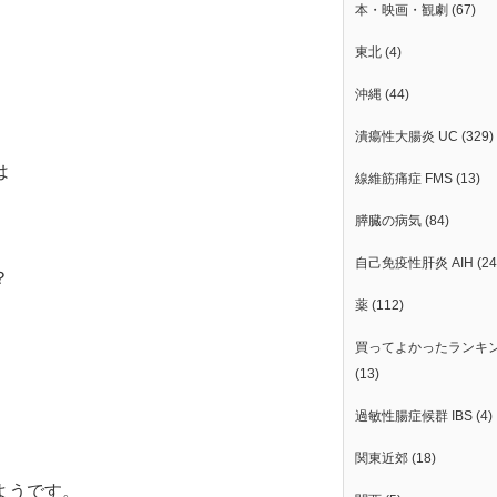
本・映画・観劇
(67)
東北
(4)
沖縄
(44)
潰瘍性大腸炎 UC
(329)
は
線維筋痛症 FMS
(13)
膵臓の病気
(84)
自己免疫性肝炎 AIH
(24
？
薬
(112)
買ってよかったランキ
(13)
過敏性腸症候群 IBS
(4)
関東近郊
(18)
ようです。