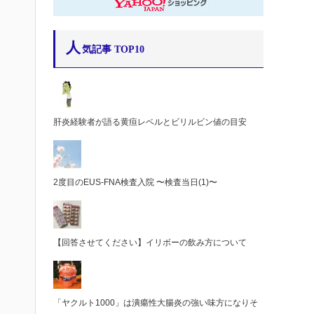
人
気記事 TOP10
肝炎経験者が語る黄疸レベルとビリルビン値の目安
2度目のEUS-FNA検査入院 〜検査当日(1)〜
【回答させてください】イリボーの飲み方について
「ヤクルト1000」は潰瘍性大腸炎の強い味方になりそ