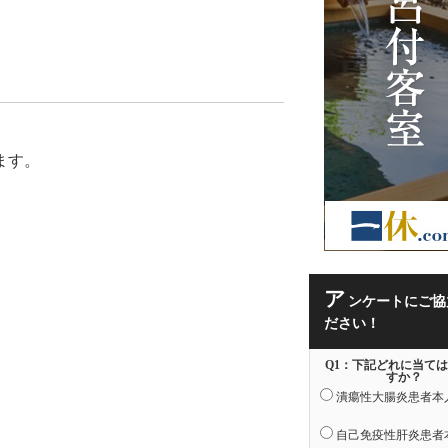
ます。
ア
ンケートにご協
ださい！
Q1：下記どれに当て
すか？
潰瘍性大腸炎患者本
自己免疫性肝炎患者