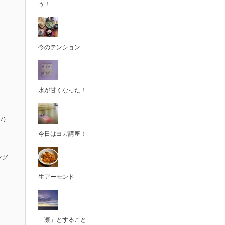
う！
今のテンション
水が甘くなった！
7)
今日はヨガ講座！
ング
生アーモンド
「凛」とすること