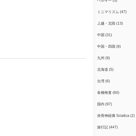
ベルギー
(3)
。
ミニマリズム
(47)
上越・北陸
(13)
中国
(31)
中国・四国
(8)
？
九州
(9)
北海道
(5)
台湾
(6)
各種検査
(60)
国内
(97)
坐骨神経痛 Sciatica
(2)
旅行記
(447)