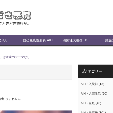
に入り
自己免疫性肝炎 AIH
潰瘍性大腸炎 UC
膵臓
い」は永遠のテーマなり
カ
テゴリー
AIH・入院前
(13)
AIH・入院生活
(90)
稿者:
ひまわりん
AIH・全般
(46)
AIH・退院後
(101)