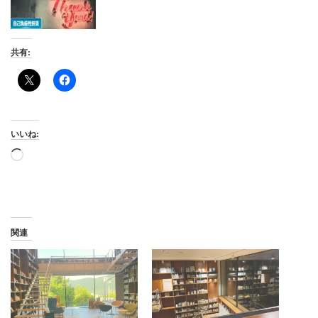
共有:
いいね:
読
み
込
み
中…
関連