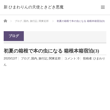
新 ひまわりんの天使ときどき悪魔
ホーム
ブログ
,
国内
,
旅行記
,
関東近郊
初夏の箱根で本の虫になる 箱根本箱宿泊(3)
ブログ
初夏の箱根で本の虫になる 箱根本箱宿泊(3)
2020/12/7
ブログ
,
国内
,
旅行記
,
関東近郊
コメント:
0
投稿者:
ひまわり
ん