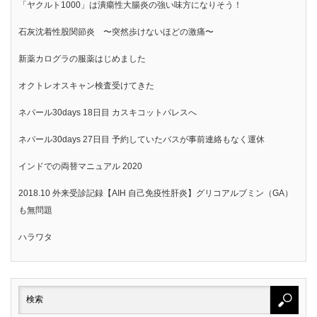
「ヤクルト1000」は潰瘍性大腸炎の強い味方になりそう！
石灰沈着性股関節炎 〜突然歩けないほどの激痛〜
新薬カログラの服薬はじめました
オクトレオスキャン検査受けてきた
ネパール30days 18日目 カスキコットパレスへ
ネパール30days 27日目 予約していたバスが事前連絡もなく運休
インドでの両替マニュアル 2020
2018.10 外来受診記録【AIH 自己免疫性肝炎】グリコアルブミン（GA）
も無問題
ハラワタ