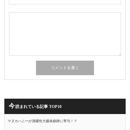
今
読まれている記事 TOP10
マヌカハニーが潰瘍性大腸炎鎮静に寄与！？