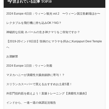
今
読まれている記事 TOP10
2024 Europe 4日目：ウィーン観光 vol.2 〜ウィーン国立歌劇場ほか〜
レクタブルを飛行機に持ち込みOK？NG？
神秘的な伝統 ネパールの生き神クマリをご存知ですか？
【2019-20インド8日目】恒例のヒマラヤを拝みにKunjapuri Devi Temple
へ
お酒解禁
2024 Europe 1日目：ウィーン到着
マヌカハニーが潰瘍性大腸炎鎮静に寄与！？
スリランカスーパーで買えるおすすめお土産5選！
外肛門括約筋を鍛えよう！直腸トレーニング【潰瘍性大腸炎】
インドから、一進一退の体調近況報告