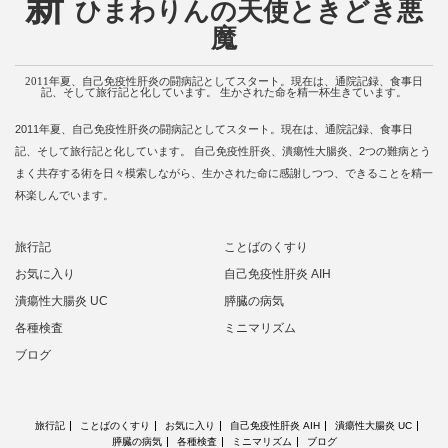
新
ひまわりんの天使ときどき悪
魔
2011年夏、自己免疫性肝炎の闘病記としてスタート。現在は、通院記録、食事日
記、そして旅行記と化しています。 生かされた命を精一杯生きています。
2011年夏、自己免疫性肝炎の闘病記としてスタート。現在は、通院記録、食事日
記、そして旅行記と化しています。 自己免疫性肝炎、潰瘍性大腸炎、2つの難病とう
まく共存する術を日々模索しながら、生かされた命に感謝しつつ、できることを精一
杯楽しんでいます。
旅行記
ことばのくすり
お気に入り
自己免疫性肝炎 AIH
潰瘍性大腸炎 UC
膵臓の病気
各種検査
ミニマリズム
ブログ
旅行記
ことばのくすり
お気に入り
自己免疫性肝炎 AIH
潰瘍性大腸炎 UC
膵臓の病気
各種検査
ミニマリズム
ブログ