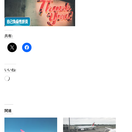
共有:
いいね:
読
み
込
み
中…
関連