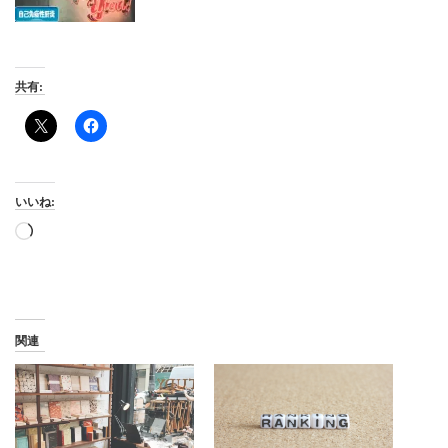
共有:
いいね:
読
み
込
み
中…
関連