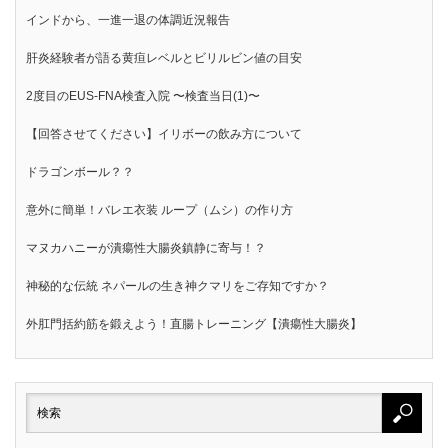
インドから、一進一退の体調近況報告
肝炎経験者が語る黄疸レベルとビリルビン値の目安
2度目のEUS-FNA検査入院 〜検査当日(1)〜
【回答させてください】イリボーの飲み方について
ドラゴンボール？？
意外に簡単！バレエ衣装 ループ（ムシ）の作り方
マヌカハニーが潰瘍性大腸炎鎮静に寄与！？
神秘的な伝統 ネパールの生き神クマリをご存知ですか？
外肛門括約筋を鍛えよう！直腸トレーニング【潰瘍性大腸炎】