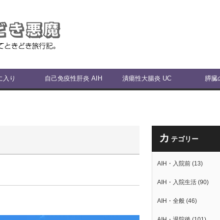
に入り
自己免疫性肝炎 AIH
潰瘍性大腸炎 UC
膵臓
カ
テゴリー
AIH・入院前
(13)
AIH・入院生活
(90)
AIH・全般
(46)
AIH・退院後
(101)