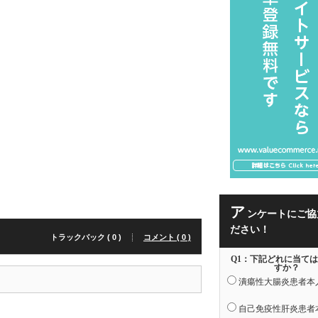
ア
ンケートにご協
ださい！
トラックバック ( 0 )
コメント ( 0 )
Q1：下記どれに当て
すか？
潰瘍性大腸炎患者本
自己免疫性肝炎患者