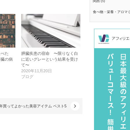
関西
(5)
食べ物・栄養・アロマ
(
たべた
膵臓疾患の宿命 〜限りなく白
膵臓の病
に近いグレーという結果を受け
て〜
2020年11月20日
ブログ
20年買ってよかった美容アイテム ベスト5