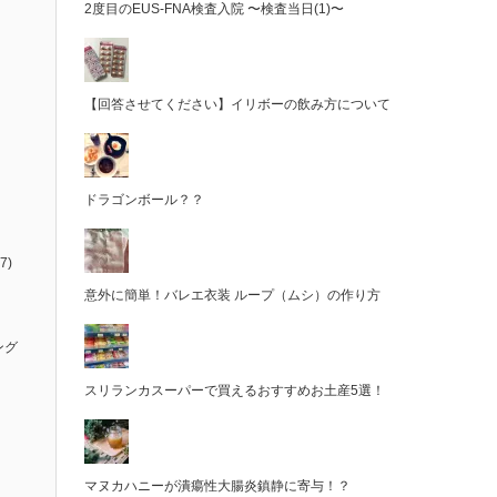
2度目のEUS-FNA検査入院 〜検査当日(1)〜
【回答させてください】イリボーの飲み方について
ドラゴンボール？？
7)
意外に簡単！バレエ衣装 ループ（ムシ）の作り方
ング
スリランカスーパーで買えるおすすめお土産5選！
マヌカハニーが潰瘍性大腸炎鎮静に寄与！？