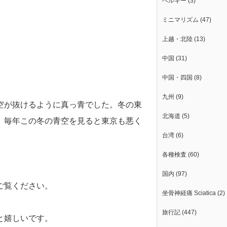
ベルギー
(3)
ミニマリズム
(47)
上越・北陸
(13)
中国
(31)
中国・四国
(8)
九州
(9)
空が抜けるように真っ青でした。冬の東
北海道
(5)
、毎年この冬の青空を見ると東京も悪く
台湾
(6)
各種検査
(60)
国内
(97)
ご覧ください。
坐骨神経痛 Sciatica
(2)
旅行記
(447)
と嬉しいです。