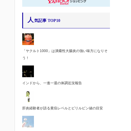
人
気記事 TOP10
「ヤクルト1000」は潰瘍性大腸炎の強い味方になりそ
う！
インドから、一進一退の体調近況報告
肝炎経験者が語る黄疸レベルとビリルビン値の目安