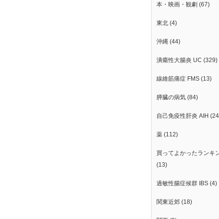
本・映画・観劇
(67)
東北
(4)
沖縄
(44)
潰瘍性大腸炎 UC
(329)
線維筋痛症 FMS
(13)
膵臓の病気
(84)
自己免疫性肝炎 AIH
(24
薬
(112)
買ってよかったランキ
(13)
過敏性腸症候群 IBS
(4)
関東近郊
(18)