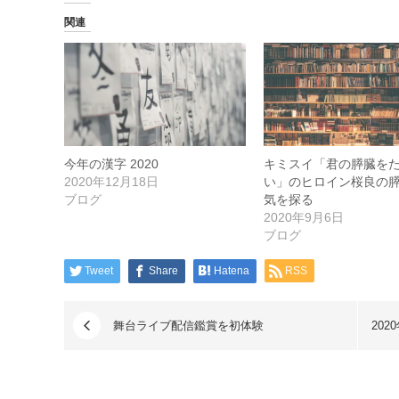
関連
今年の漢字 2020
キミスイ「君の膵臓を
2020年12月18日
い」のヒロイン桜良の
ブログ
気を探る
2020年9月6日
ブログ
Tweet
Share
Hatena
RSS
舞台ライブ配信鑑賞を初体験
20