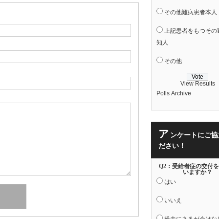
その他難病患者本人
上記患者をもつその
知人
その他
View Results
Polls Archive
ア
ンケートにご協
ださい！
Q2：受給者症の交付
いますか？
はい
いいえ