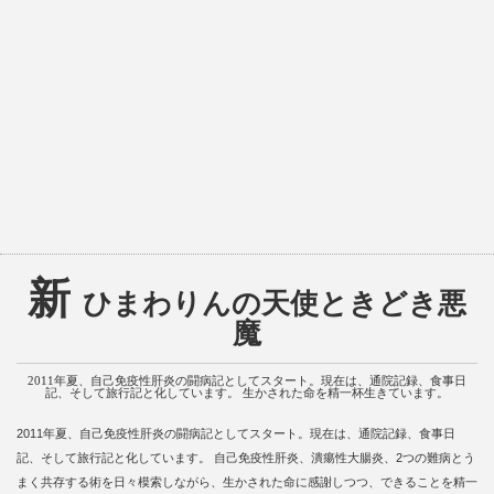
新
ひまわりんの天使ときどき悪
魔
2011年夏、自己免疫性肝炎の闘病記としてスタート。現在は、通院記録、食事日
記、そして旅行記と化しています。 生かされた命を精一杯生きています。
2011年夏、自己免疫性肝炎の闘病記としてスタート。現在は、通院記録、食事日
記、そして旅行記と化しています。 自己免疫性肝炎、潰瘍性大腸炎、2つの難病とう
まく共存する術を日々模索しながら、生かされた命に感謝しつつ、できることを精一