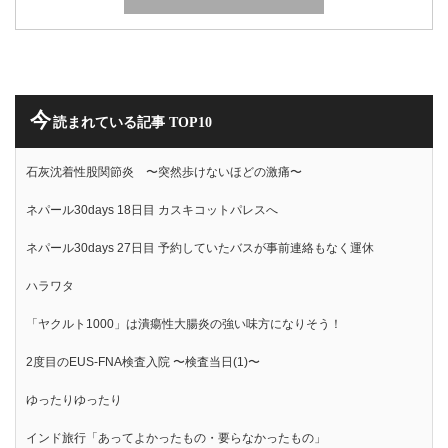
今
読まれている記事 TOP10
石灰沈着性股関節炎 〜突然歩けないほどの激痛〜
ネパール30days 18日目 カスキコットパレスへ
ネパール30days 27日目 予約していたバスが事前連絡もなく運休
ハラワタ
「ヤクルト1000」は潰瘍性大腸炎の強い味方になりそう！
2度目のEUS-FNA検査入院 〜検査当日(1)〜
ゆったりゆったり
インド旅行「あってよかったもの・要らなかったもの」