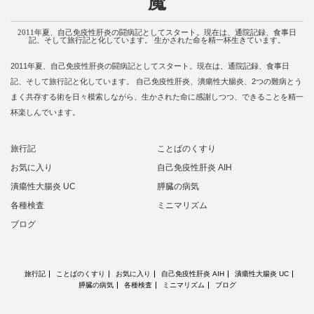
魔
2011年夏、自己免疫性肝炎の闘病記としてスタート。現在は、通院記録、食事日
記、そして旅行記と化しています。 生かされた命を精一杯生きています。
2011年夏、自己免疫性肝炎の闘病記としてスタート。現在は、通院記録、食事日
記、そして旅行記と化しています。 自己免疫性肝炎、潰瘍性大腸炎、2つの難病とう
まく共存する術を日々模索しながら、生かされた命に感謝しつつ、できることを精一
杯楽しんでいます。
旅行記
ことばのくすり
お気に入り
自己免疫性肝炎 AIH
潰瘍性大腸炎 UC
膵臓の病気
各種検査
ミニマリズム
ブログ
旅行記
ことばのくすり
お気に入り
自己免疫性肝炎 AIH
潰瘍性大腸炎 UC
膵臓の病気
各種検査
ミニマリズム
ブログ