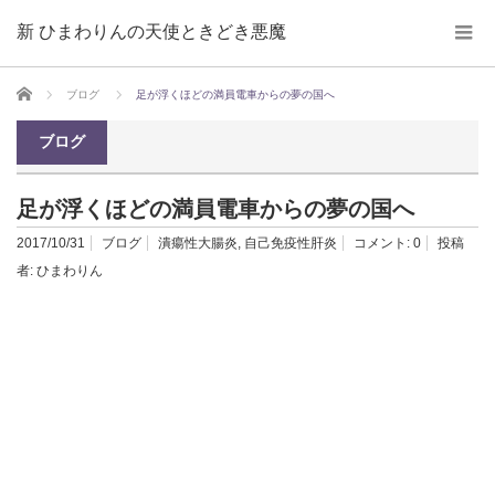
新 ひまわりんの天使ときどき悪魔
ホーム
ブログ
足が浮くほどの満員電車からの夢の国へ
ブログ
足が浮くほどの満員電車からの夢の国へ
2017/10/31
ブログ
潰瘍性大腸炎
,
自己免疫性肝炎
コメント:
0
投稿
者:
ひまわりん