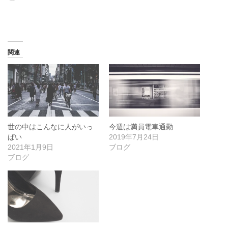
み
込
み
中…
関連
世の中はこんなに人がいっ
今週は満員電車通勤
ぱい
2019年7月24日
2021年1月9日
ブログ
ブログ