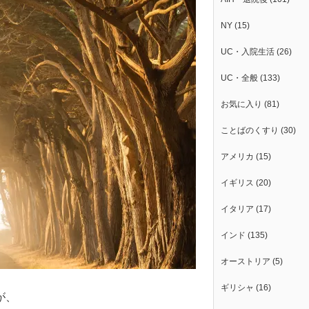
NY
(15)
UC・入院生活
(26)
UC・全般
(133)
お気に入り
(81)
ことばのくすり
(30)
アメリカ
(15)
イギリス
(20)
イタリア
(17)
インド
(135)
オーストリア
(5)
ギリシャ
(16)
が、