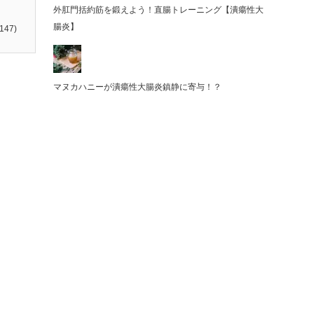
外肛門括約筋を鍛えよう！直腸トレーニング【潰瘍性大
腸炎】
147)
マヌカハニーが潰瘍性大腸炎鎮静に寄与！？