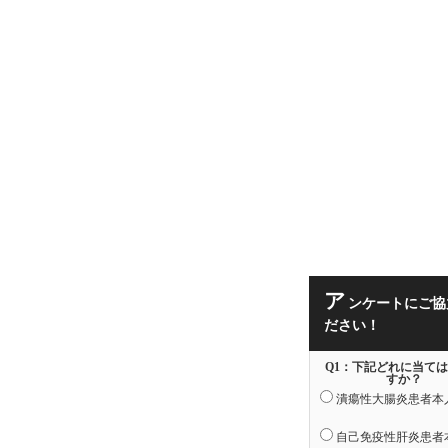
ア
ンケートにご協
ださい！
Q1：下記どれに当て
すか？
潰瘍性大腸炎患者本
自己免疫性肝炎患者