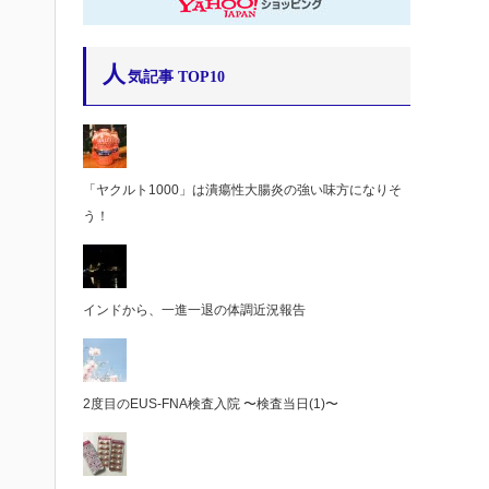
人
気記事 TOP10
「ヤクルト1000」は潰瘍性大腸炎の強い味方になりそ
う！
インドから、一進一退の体調近況報告
2度目のEUS-FNA検査入院 〜検査当日(1)〜