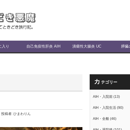
に入り
自己免疫性肝炎 AIH
潰瘍性大腸炎 UC
膵臓
カ
テゴリー
AIH・入院前
(13)
AIH・入院生活
(90)
投稿者:
ひまわりん
AIH・全般
(46)
AIH・退院後
(101)