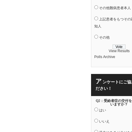
その他難病患者本人
上記患者をもつその
知人
その他
View Results
Polls Archive
ア
ンケートにご協
ださい！
Q2：受給者症の交付
いますか？
はい
いいえ