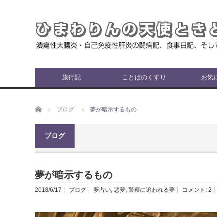
旅行記
ことばのくすり
お気
ホーム
ブログ
夢が暗示するもの
ブログ
夢が暗示するもの
2018/6/17
ブログ
夢占い
,
悪夢
,
警察に追われる夢
コメント:
2