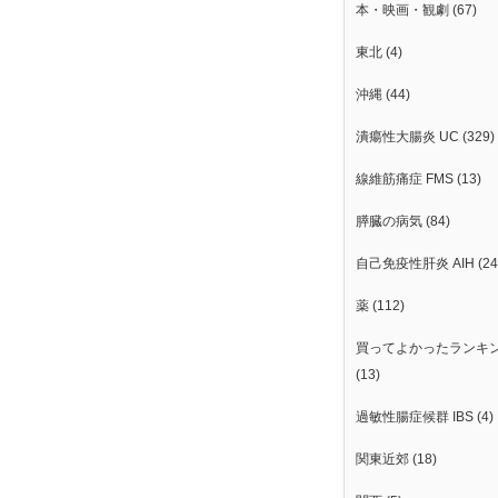
本・映画・観劇
(67)
東北
(4)
沖縄
(44)
潰瘍性大腸炎 UC
(329)
線維筋痛症 FMS
(13)
膵臓の病気
(84)
自己免疫性肝炎 AIH
(24
薬
(112)
買ってよかったランキ
(13)
過敏性腸症候群 IBS
(4)
関東近郊
(18)