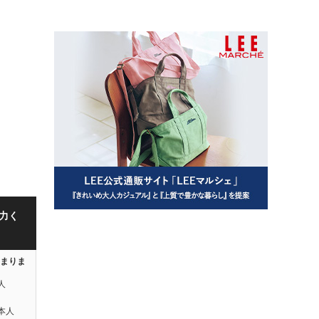
力く
はまりま
人
本人