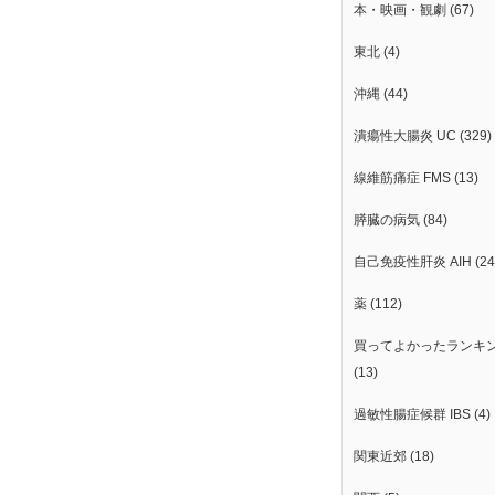
本・映画・観劇
(67)
東北
(4)
沖縄
(44)
潰瘍性大腸炎 UC
(329)
線維筋痛症 FMS
(13)
膵臓の病気
(84)
自己免疫性肝炎 AIH
(24
薬
(112)
買ってよかったランキ
(13)
過敏性腸症候群 IBS
(4)
関東近郊
(18)