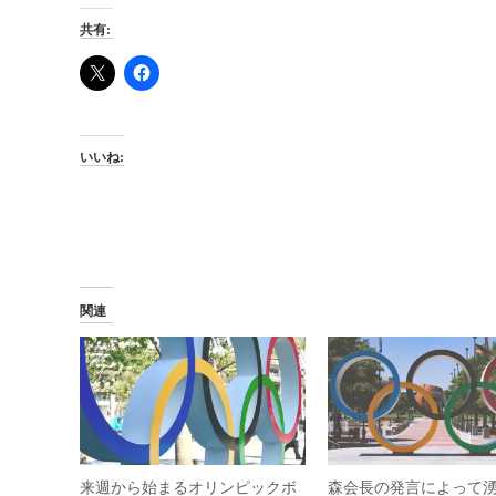
共有:
いいね:
関連
来週から始まるオリンピックボ
森会長の発言によって