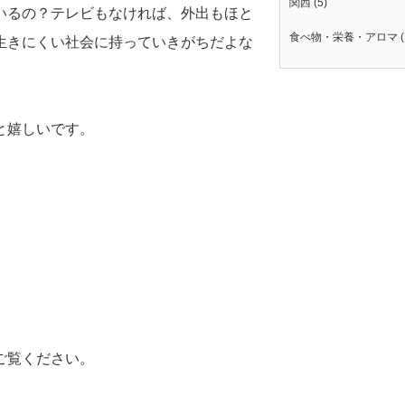
関西
(5)
いるの？テレビもなければ、外出もほと
食べ物・栄養・アロマ
(
生きにくい社会に持っていきがちだよな
と嬉しいです。
ご覧ください。