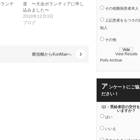
ボランテ
道 〜大会ボランティアに申し
その他難病患者本人
込みました〜
2018年12月3日
上記患者をもつその
ブログ
知人
その他
View Results
断捨離からKonMariへ
Polls Archive
ア
ンケートにご協
ださい！
Q2：受給者症の交付
いますか？
はい
いいえ