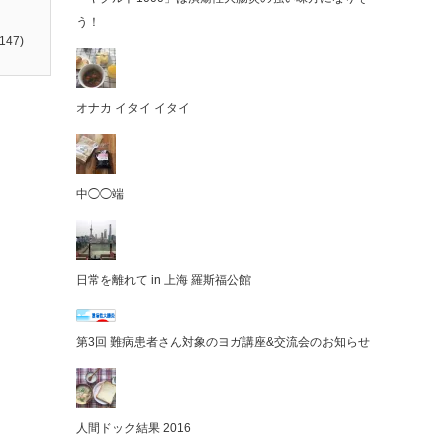
う！
147)
オナカ イタイ イタイ
中◯◯端
日常を離れて in 上海 羅斯福公館
第3回 難病患者さん対象のヨガ講座&交流会のお知らせ
人間ドック結果 2016