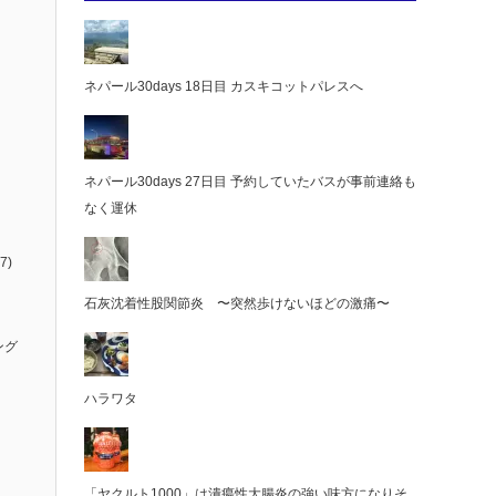
ネパール30days 18日目 カスキコットパレスへ
ネパール30days 27日目 予約していたバスが事前連絡も
なく運休
7)
石灰沈着性股関節炎 〜突然歩けないほどの激痛〜
ング
ハラワタ
「ヤクルト1000」は潰瘍性大腸炎の強い味方になりそ