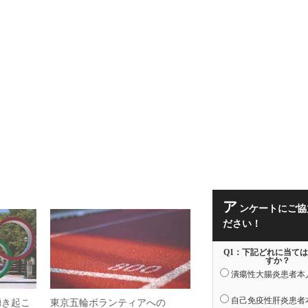
ア
ンケートにご協
ださい！
Q1：下記どれに当て
すか？
潰瘍性大腸炎患者本
自己免疫性肝炎患者
湧き起こ
東京五輪ボランティアへの