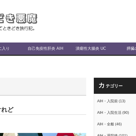
に入り
自己免疫性肝炎 AIH
潰瘍性大腸炎 UC
膵臓
カ
テゴリー
AIH・入院前
(13)
けれど
AIH・入院生活
(90)
AIH・全般
(46)
AIH・退院後
(101)