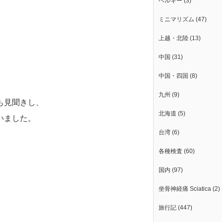
ベルギー
(3)
ミニマリズム
(47)
上越・北陸
(13)
中国
(31)
中国・四国
(8)
九州
(9)
も見聞きし、
北海道
(5)
いました。
台湾
(6)
各種検査
(60)
国内
(97)
坐骨神経痛 Sciatica
(2)
旅行記
(447)