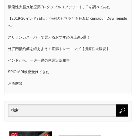
潰瘍性大腸炎治療薬 ”レクタブル（ブデソニド）” を調べてみた
【2019-20インド8日目】恒例のヒマラヤを拝みにKunjapuri Devi Temple
へ
スリランカスーパーで買えるおすすめお土産5選！
外肛門括約筋を鍛えよう！直腸トレーニング【潰瘍性大腸炎】
インドから、一進一退の体調近況報告
SPIO MRI検査受けてきた
お酒解禁