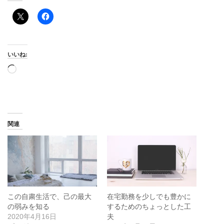
いいね:
読
み
込
み
中…
関連
この自粛生活で、己の最大
在宅勤務を少しでも豊かに
の弱みを知る
するためのちょっとした工
2020年4月16日
夫