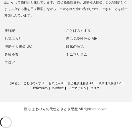
記、そして旅行記と化しています。 自己免疫性肝炎、潰瘍性大腸炎、2つの難病とう
まく共存する術を日々模索しながら、生かされた命に感謝しつつ、できることを精一
杯楽しんでいます。
旅行記
ことばのくすり
お気に入り
自己免疫性肝炎 AIH
潰瘍性大腸炎 UC
膵臓の病気
各種検査
ミニマリズム
ブログ
旅行記
ことばのくすり
お気に入り
自己免疫性肝炎 AIH
潰瘍性大腸炎 UC
膵臓の病気
各種検査
ミニマリズム
ブログ
新 ひまわりんの天使ときどき悪魔
All rights reserved.