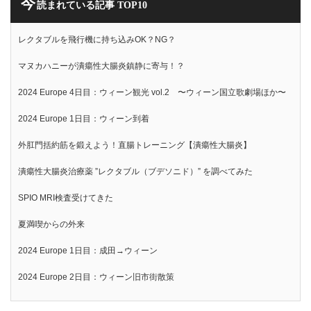
今
読まれている記事 TOP10
レクタブルを飛行機に持ち込みOK？NG？
マヌカハニーが潰瘍性大腸炎鎮静に寄与！？
2024 Europe 4日目：ウィーン観光 vol.2 〜ウィーン国立歌劇場ほか〜
2024 Europe 1日目：ウィーン到着
外肛門括約筋を鍛えよう！直腸トレーニング【潰瘍性大腸炎】
潰瘍性大腸炎治療薬 ”レクタブル（ブデソニド）” を調べてみた
SPIO MRI検査受けてきた
夏満喫からの外来
2024 Europe 1日目：成田→ウィーン
2024 Europe 2日目：ウィーン旧市街散策