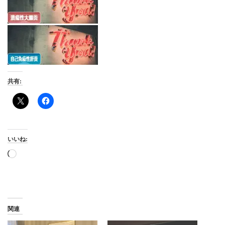
共有:
いいね:
読
み
込
み
中…
関連