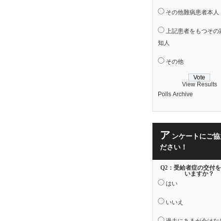
その他難病患者本人
上記患者をもつその
知人
その他
View Results
Polls Archive
ア
ンケートにご協
ださい！
Q2：受給者症の交付
いますか？
はい
いいえ