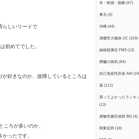
本・映画・観劇
(67)
東北
(4)
晴らしいリードで
沖縄
(44)
潰瘍性大腸炎 UC
(329)
とは初めてでした。
線維筋痛症 FMS
(13)
膵臓の病気
(84)
自己免疫性肝炎 AIH
(24
ガが好きなのか、故障しているところは
薬
(112)
買ってよかったランキ
(13)
過敏性腸症候群 IBS
(4)
終わったところが多いのか、
関東近郊
(18)
多かったです。