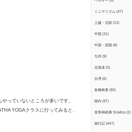
ベルギー
(3)
ミニマリズム
(47)
上越・北陸
(13)
中国
(31)
中国・四国
(8)
九州
(9)
北海道
(5)
台湾
(6)
各種検査
(60)
もやっていないところが多いです。
国内
(97)
ATHA YOGAクラスに行ってみると、
坐骨神経痛 Sciatica
(2)
旅行記
(447)