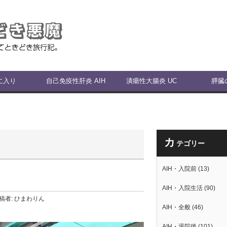
に入り
自己免疫性肝炎 AIH
潰瘍性大腸炎 UC
膵臓
カ
テゴリー
AIH・入院前
(13)
AIH・入院生活
(90)
稿者:
ひまわりん
AIH・全般
(46)
AIH・退院後
(101)