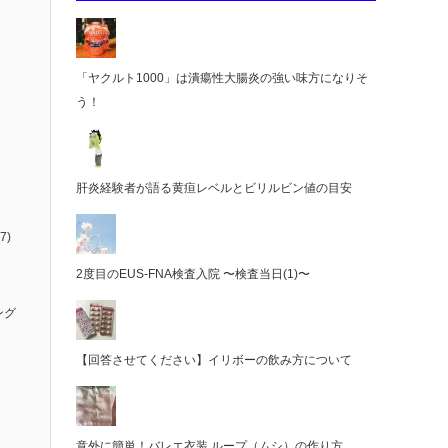
「ヤクルト1000」は潰瘍性大腸炎の強い味方になりそ
う！
肝炎経験者が語る黄疸レベルとビリルビン値の目安
7)
2度目のEUS-FNA検査入院 〜検査当日(1)〜
ング
【回答させてください】イリボーの飲み方について
意外に簡単！バレエ衣装 ループ（ムシ）の作り方