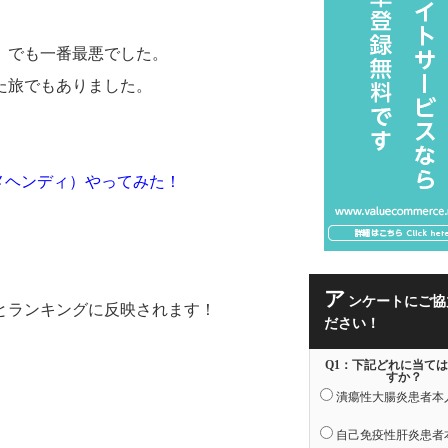
、でも一番最悪でした。
た旅でもありました。
メヘンディ）やってみた！
ア
ンケートにご協
とランキングに反映されます！
ださい！
Q1：下記どれに当て
すか？
潰瘍性大腸炎患者本
自己免疫性肝炎患者