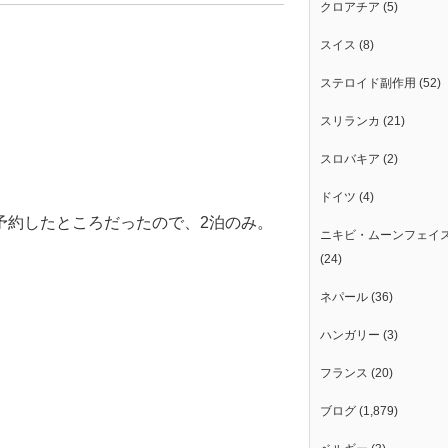
クロアチア
(5)
スイス
(8)
ステロイド副作用
(52)
スリランカ
(21)
スロバキア
(2)
ドイツ
(4)
予約したところだったので、2泊のみ。
ニキビ・ムーンフェイ
(24)
ネパール
(36)
ハンガリー
(3)
。
フランス
(20)
ブログ
(1,879)