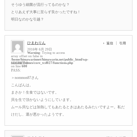
そうゆう細菌が流行ってるのかな？
とりあえず大事に至らず良かったですね！
明日なのかな引越？
ひまわりん
返信
引用
2016年 6月 29日
Warning
: Trying to access
array offset on false in
/home/himawarinnet/himawarin.net/public_html/wp-
content/themes/core_tcd027/functions.php
SECRET: 0
on line
600
PASS:
＞nommon87さん
こんばんは。
まさか！生食ではないです。
貝を生で頂かないようにしています。
ムール貝などは加熱してもあたるときはあたるみたいですよー。私だ
けだし、運が悪かったようです。