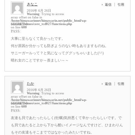
きなこ
返信
引用
2016年 6月 26日
Warning
: Trying to access
array offset on false in
/home/himawarinnet/himawarin.net/public_html/wp-
content/themes/core_tcd027/functions.php
SECRET: 0
on line
600
PASS:
大事に至らなくて良かったです。
何が原因か分かっても防ぎようのない時もありますものね。
サニーガールって？と気になってググッちゃいました(^^)
晴れ女のことですか～羨ましい～～
たか
返信
引用
2016年 6月 26日
Warning
: Trying to access
array offset on false in
/home/himawarinnet/himawarin.net/public_html/wp-
content/themes/core_tcd027/functions.php
SECRET: 0
on line
600
PASS:
友達も貝であたったらしく(牡蠣)気持悪くて辛かったらしいです。で
も貝であたると上から下から酷いイメージなんですけど、ひまわりん
もその友達もそこまでではなかったみたいですね。