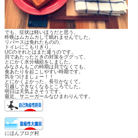
でも、症状は軽いほうだと思う。
昨晩はムカムカして眠れませんでした。
リバースは免れたものの、
トイレにこもりきり。
UCのそれとはまた違うのです。
貝であたったときの対策をググって、
とにかく水分補給をしました。
みなさんもこの時期は貝でなくても、
食あたりを起こしやすい時期です。
気をつけましょー！！
とにかくよかった、長引かなくて。
引越しできなくなるところでした。
明日は天気よさそうです。
最近、サニーガールなひまわりんです。
にほんブログ村