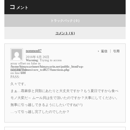
コ
メント
トラックバック ( 0 )
コメント ( 6 )
nommon87
返信
引用
2016年 6月 26日
Warning
: Trying to access
array offset on false in
/home/himawarinnet/himawarin.net/public_html/wp-
content/themes/core_tcd027/functions.php
SECRET: 0
on line
600
PASS:
久々です。
まぁ…蕁麻疹と貝類にあたりと大丈夫ですか？もう夏日ですから食べ
モノ大変だ～ ムール貝は生で頂いたのですか？大事にしてください。
無事に引っ越しできるようにしたいですね(^^)
…って引っ越し完了したのでしたか？