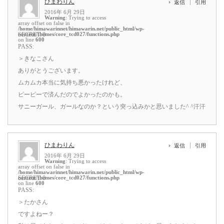
ひまわりん
返信
引用
2016年 6月 29日
Warning
: Trying to access
array offset on false in
/home/himawarinnet/himawarin.net/public_html/wp-
content/themes/core_tcd027/functions.php
SECRET: 0
on line
600
PASS:
＞きなこさん
ありがとうございます。
ムカムカ本当に気持ち悪かったけれど、
ピーピーで済んだのでよかったのかも。
サニーガール、ガールなのか？という突っ込みかと思いました^ ^汗汗
ひまわりん
返信
引用
2016年 6月 29日
Warning
: Trying to access
array offset on false in
/home/himawarinnet/himawarin.net/public_html/wp-
content/themes/core_tcd027/functions.php
SECRET: 0
on line
600
PASS:
＞たかさん
ですよねー？