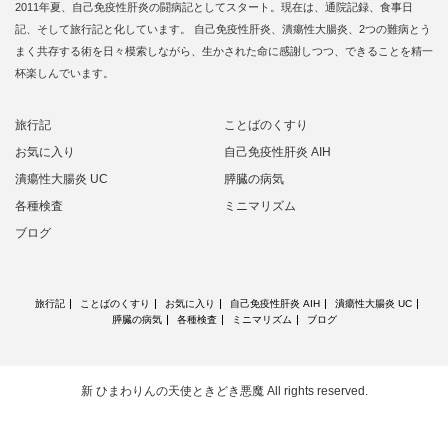
2011年夏、自己免疫性肝炎の闘病記としてスタート。現在は、通院記録、食事日
記、そして旅行記と化しています。 自己免疫性肝炎、潰瘍性大腸炎、2つの難病とう
まく共存する術を日々模索しながら、生かされた命に感謝しつつ、できることを精一
杯楽しんでいます。
旅行記
ことばのくすり
お気に入り
自己免疫性肝炎 AIH
潰瘍性大腸炎 UC
膵臓の病気
各種検査
ミニマリズム
ブログ
旅行記
ことばのくすり
お気に入り
自己免疫性肝炎 AIH
潰瘍性大腸炎 UC
膵臓の病気
各種検査
ミニマリズム
ブログ
新 ひまわりんの天使ときどき悪魔
All rights reserved.