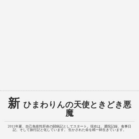
新
ひまわりんの天使ときどき悪
魔
2011年夏、自己免疫性肝炎の闘病記としてスタート。現在は、通院記録、食事日
記、そして旅行記と化しています。 生かされた命を精一杯生きています。