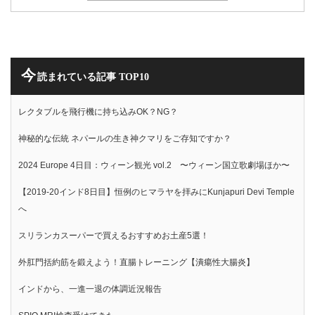
今
読まれている記事 TOP10
レクタブルを飛行機に持ち込みOK？NG？
神秘的な伝統 ネパールの生き神クマリをご存知ですか？
2024 Europe 4日目：ウィーン観光 vol.2 〜ウィーン国立歌劇場ほか〜
【2019-20インド8日目】恒例のヒマラヤを拝みにKunjapuri Devi Temple
へ
スリランカスーパーで買えるおすすめお土産5選！
外肛門括約筋を鍛えよう！直腸トレーニング【潰瘍性大腸炎】
インドから、一進一退の体調近況報告