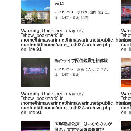
vol.1
2020/12/28
ブログ
,
国内
,
旅行記
,
本・映画・観劇
,
関西
Warning
: Undefined array key
War
"show_bookmark" in
"sho
/home/himawarinnet/himawarin.net/public_html/w
/hom
content/themes/core_tcd027/archive.php
cont
on line
91
on l
舞台ライブ配信鑑賞を初体験
2020/12/15
お気に入り
,
ブログ
,
本・映画・観劇
Warning
: Undefined array key
War
"show_bookmark" in
"sho
/home/himawarinnet/himawarin.net/public_html/w
/hom
content/themes/core_tcd027/archive.php
cont
on line
91
on l
宝塚花組公演「はいからさんが
通る」東京宝塚劇場鑑賞記