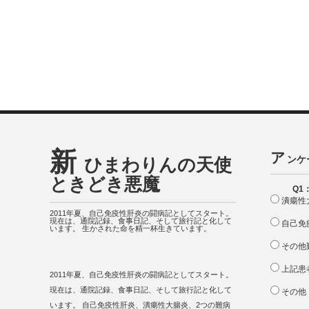
新
ア
ンケ
ひまわりんの天使
ときどき悪魔
Q1
潰瘍性
2011年夏、自己免疫性肝炎の闘病記としてスタート。
現在は、通院記録、食事日記、そして旅行記と化して
自己免
います。 生かされた命を精一杯生きています。
その他
上記患
2011年夏、自己免疫性肝炎の闘病記としてスタート。
現在は、通院記録、食事日記、そして旅行記と化して
その他
います。 自己免疫性肝炎、潰瘍性大腸炎、2つの難病