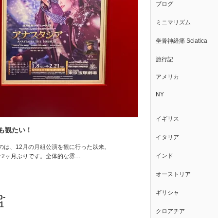
ブログ
ミニマリズム
坐骨神経痛 Sciatica
旅行記
アメリカ
NY
イギリス
も観たい！
イタリア
のは、12月の月組公演を観に行った以来。
インド
およそ2ヶ月ぶりです。全体的な雰…
オーストリア
ギリシャ
p-
1
クロアチア