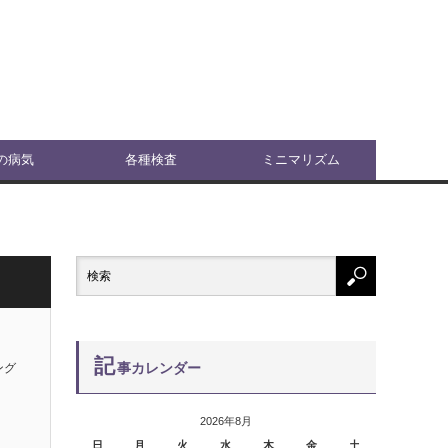
の病気
各種検査
ミニマリズム
記
事カレンダー
ング
2026年8月
日
月
火
水
木
金
土