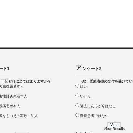
ア
ート1
ンケート2
：下記どれに当てはまりますか？
Q2：受給者症の交付を受けてい
大腸炎患者本人
はい
疫性肝炎患者本人
いいえ
難病患者本人
過去にあるが今はなし
者をもつその家族・知人
難病患者ではない
View Results