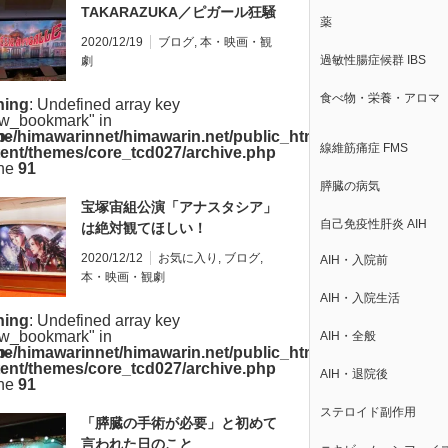
TAKARAZUKA／ピガール狂騒
薬
曲」鑑賞記
2020/12/19
ブログ
,
本・映画・観
過敏性腸症候群 IBS
劇
食べ物・栄養・アロマ
ning
: Undefined array key
w_bookmark" in
p-
e/himawarinnet/himawarin.net/public_html/wp-
線維筋痛症 FMS
ent/themes/core_tcd027/archive.php
ine
91
膵臓の病気
宝塚宙組公演「アナスタシア」
自己免疫性肝炎 AIH
は絶対観てほしい！
2020/12/12
お気に入り
,
ブログ
,
AIH・入院前
本・映画・観劇
AIH・入院生活
ning
: Undefined array key
w_bookmark" in
AIH・全般
p-
e/himawarinnet/himawarin.net/public_html/wp-
ent/themes/core_tcd027/archive.php
AIH・退院後
ine
91
ステロイド副作用
「膵臓の手術が必要」と初めて
言われた日のこと