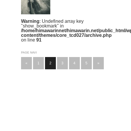
Warning
: Undefined array key
"show_bookmark" in
/home/himawarinnet/himawarin.net/public_html/w
content/themes/core_tcd027/archive.php
on line
91
PAGE NAVI
«
1
2
3
4
5
»