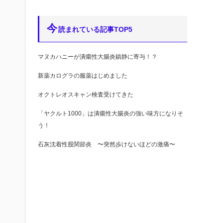
今
読まれている記事TOP5
マヌカハニーが潰瘍性大腸炎鎮静に寄与！？
新薬カログラの服薬はじめました
オクトレオスキャン検査受けてきた
「ヤクルト1000」は潰瘍性大腸炎の強い味方になりそ
う！
石灰沈着性股関節炎 〜突然歩けないほどの激痛〜