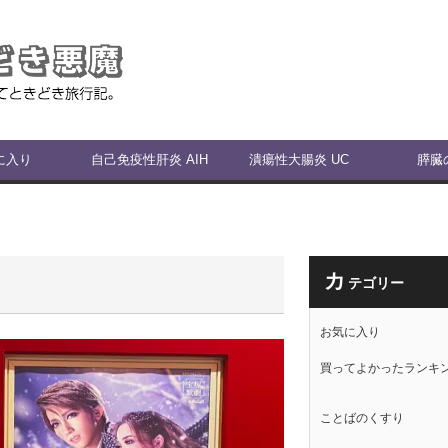
に入り
自己免疫性肝炎 AIH
潰瘍性大腸炎 UC
膵臓
カ
テゴリー
お気に入り
買ってよかったランキ
ことばのくすり