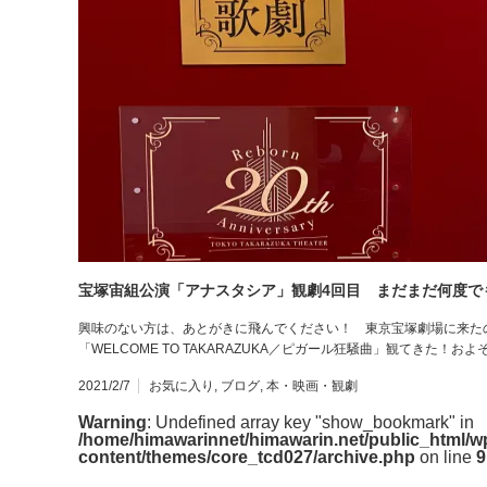
宝塚宙組公演「アナスタシア」観劇4回目 まだまだ何度で
興味のない方は、あとがきに飛んでください！ 東京宝塚劇場に来た
「WELCOME TO TAKARAZUKA／ピガール狂騒曲」観てきた！
2021/2/7
お気に入り
,
ブログ
,
本・映画・観劇
Warning
: Undefined array key "show_bookmark" in
/home/himawarinnet/himawarin.net/public_html/w
content/themes/core_tcd027/archive.php
on line
9