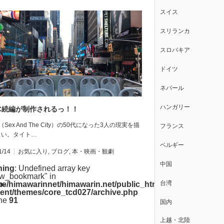
スイス
スリランカ
スロバキア
ドイツ
ネパール
ハンガリー
TC続編が制作されるっ！！
（Sex And The City）の50代になった3人の現実を描
フランス
しい。タイト…
ベルギー
1/14
お気に入り
,
ブログ
,
本・映画・観劇
中国
ning
: Undefined array key
w_bookmark" in
台湾
p-
e/himawarinnet/himawarin.net/public_html/wp-
ent/themes/core_tcd027/archive.php
ine
91
国内
上越・北陸