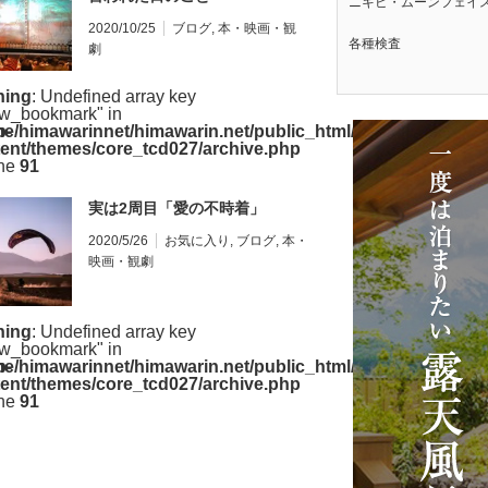
ニキビ・ムーンフェイ
2020/10/25
ブログ
,
本・映画・観
各種検査
劇
ning
: Undefined array key
w_bookmark" in
p-
e/himawarinnet/himawarin.net/public_html/wp-
ent/themes/core_tcd027/archive.php
ine
91
実は2周目「愛の不時着」
2020/5/26
お気に入り
,
ブログ
,
本・
映画・観劇
ning
: Undefined array key
w_bookmark" in
p-
e/himawarinnet/himawarin.net/public_html/wp-
ent/themes/core_tcd027/archive.php
ine
91