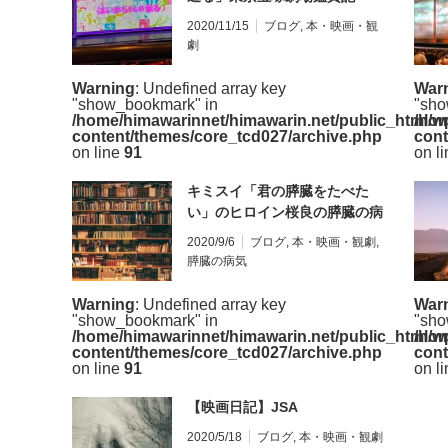
2020/11/15
ブログ
,
本・映画・観
劇
Warning
: Undefined array key
War
"show_bookmark" in
"sho
/home/himawarinnet/himawarin.net/public_html/w
/hom
content/themes/core_tcd027/archive.php
cont
on line
91
on l
キミスイ「君の膵臓をたべた
い」のヒロイン桜良の膵臓の病
気を探る
2020/9/6
ブログ
,
本・映画・観劇
,
膵臓の病気
Warning
: Undefined array key
War
"show_bookmark" in
"sho
/home/himawarinnet/himawarin.net/public_html/w
/hom
content/themes/core_tcd027/archive.php
cont
on line
91
on l
【映画日記】JSA
2020/5/18
ブログ
,
本・映画・観劇