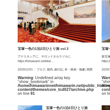
宝塚一色の1泊2日ひとり旅 vol.3
宝塚
アナスタシアに、サロンドタカラヅカに
新宝
https://himawarin.net/diar…
https:
2020/12/31
ブログ
,
国内
,
旅行記
,
本・映画・観劇
,
関西
2020/
Warning
: Undefined array key
War
"show_bookmark" in
"sho
/home/himawarinnet/himawarin.net/public_html/w
/hom
content/themes/core_tcd027/archive.php
cont
on line
91
on l
宝塚一色の1泊2日ひとり旅