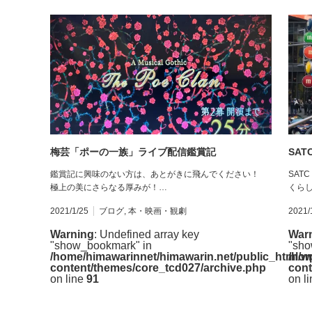
梅芸「ポーの一族」ライブ配信鑑賞記
SA
鑑賞記に興味のない方は、あとがきに飛んでください！
SATC
極上の美にさらなる厚みが！…
くら
2021/1/25
ブログ
,
本・映画・観劇
2021/
Warning
: Undefined array key
War
"show_bookmark" in
"sho
/home/himawarinnet/himawarin.net/public_html/w
/hom
content/themes/core_tcd027/archive.php
cont
on line
91
on l