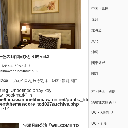
中国・四国
九州
北海道
東北
沖縄
一色の1泊2日ひとり旅 vol.2
関東近郊
塚ホテルにどっぷり！
//himawarin.net/travel/202…
関西
12/30
ブログ
,
国内
,
旅行記
,
本・映画・観劇
,
関西
ning
: Undefined array key
本・映画・観劇
w_bookmark" in
p-
e/himawarinnet/himawarin.net/public_html/wp-
潰瘍性大腸炎 UC
ent/themes/core_tcd027/archive.php
ine
91
UC・入院生活
UC・全般
宝塚月組公演「WELCOME TO