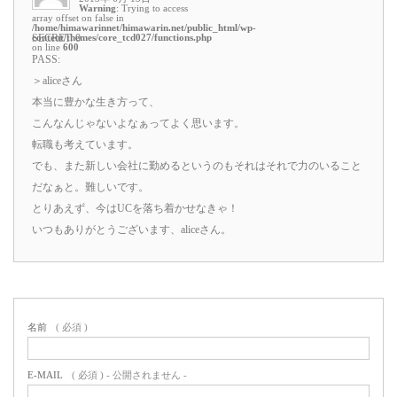
Warning
: Trying to access
array offset on false in
/home/himawarinnet/himawarin.net/public_html/wp-
content/themes/core_tcd027/functions.php
SECRET: 0
on line
600
PASS:
＞aliceさん
本当に豊かな生き方って、
こんなんじゃないよなぁってよく思います。
転職も考えています。
でも、また新しい会社に勤めるというのもそれはそれで力のいること
だなぁと。難しいです。
とりあえず、今はUCを落ち着かせなきゃ！
いつもありがとうございます、aliceさん。
名前
( 必須 )
E-MAIL
( 必須 ) - 公開されません -