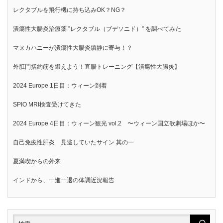
レクタブルを飛行機に持ち込みOK？NG？
潰瘍性大腸炎治療薬 ”レクタブル（ブデソニド）” を調べてみた
マヌカハニーが潰瘍性大腸炎鎮静に寄与！？
外肛門括約筋を鍛えよう！直腸トレーニング【潰瘍性大腸炎】
2024 Europe 1日目：ウィーン到着
SPIO MRI検査受けてきた
2024 Europe 4日目：ウィーン観光 vol.2 〜ウィーン国立歌劇場ほか〜
自己免疫性肝炎 見逃していたサイン 其の一
夏満喫からの外来
インドから、一進一退の体調近況報告