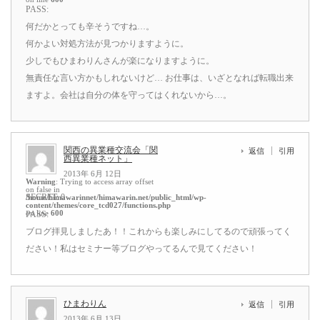
PASS:
何だかとっても辛そうですね…。
何かよい対処方法が見つかりますように。
少しでもひまわりんさんが楽になりますように。
無責任な言い方かもしれないけど… お仕事は、いざとなれば転職出来
ますよ。会社は自分の体を守ってはくれないから…。
関西の異業種交流会「関
返信
引用
西異業種ネット」
2013年 6月 12日
Warning
: Trying to access array offset
on false in
SECRET: 0
/home/himawarinnet/himawarin.net/public_html/wp-
content/themes/core_tcd027/functions.php
on line
600
PASS:
ブログ拝見しましたあ！！これからも楽しみにしてるので頑張ってく
ださい！私はセミナー等ブログやってるんで見てください！
ひまわりん
返信
引用
2013年 6月 13日