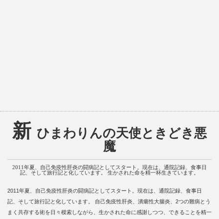
新
ひまわりんの天使ときどき悪
魔
2011年夏、自己免疫性肝炎の闘病記としてスタート。現在は、通院記録、食事日
記、そして旅行記と化しています。 生かされた命を精一杯生きています。
2011年夏、自己免疫性肝炎の闘病記としてスタート。現在は、通院記録、食事日
記、そして旅行記と化しています。 自己免疫性肝炎、潰瘍性大腸炎、2つの難病とう
まく共存する術を日々模索しながら、生かされた命に感謝しつつ、できることを精一