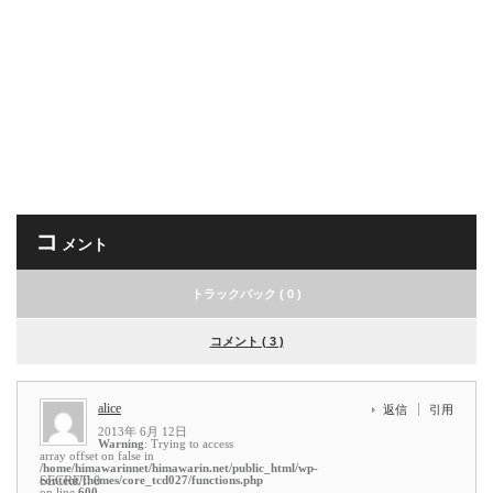
コ
メント
トラックバック ( 0 )
コメント ( 3 )
alice
返信
引用
2013年 6月 12日
Warning
: Trying to access
array offset on false in
/home/himawarinnet/himawarin.net/public_html/wp-
content/themes/core_tcd027/functions.php
SECRET: 0
on line
600