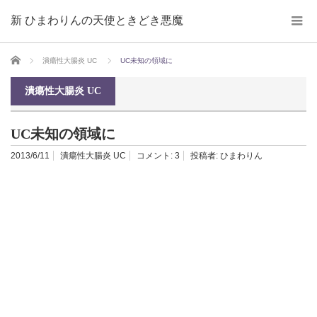
新 ひまわりんの天使ときどき悪魔
ホーム
潰瘍性大腸炎 UC
UC未知の領域に
潰瘍性大腸炎 UC
UC未知の領域に
2013/6/11
潰瘍性大腸炎 UC
コメント:
3
投稿者:
ひまわりん