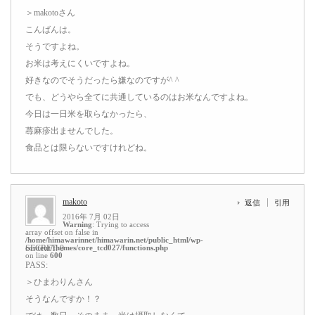
＞makotoさん
こんばんは。
そうですよね。
お米は考えにくいですよね。
好きなのでそうだったら嫌なのですが^ ^
でも、どうやら全てに共通しているのはお米なんですよね。
今日は一日米を取らなかったら、
蕁麻疹出ませんでした。
食品とは限らないですけれどね。
makoto
返信
引用
2016年 7月 02日
Warning
: Trying to access
array offset on false in
/home/himawarinnet/himawarin.net/public_html/wp-
content/themes/core_tcd027/functions.php
SECRET: 0
on line
600
PASS:
＞ひまわりんさん
そうなんですか！？