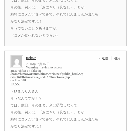
では、数日、そのまま、米は摂取しなくて、
その後、例えば、「おにぎり（具なし）」とか
純粋にコメだけ食べてみて、それでじんましんが出たら
かなり決定ですね！
そうでないことを祈りますが、
（コメが食べれないとつらい）
makoto
返信
引用
2016年 7月 02日
Warning
: Trying to access
array offset on false in
/home/himawarinnet/himawarin.net/public_html/wp-
content/themes/core_tcd027/functions.php
SECRET: 0
on line
600
PASS:
＞ひまわりんさん
そうなんですか！？
では、数日、そのまま、米は摂取しなくて、
その後、例えば、「おにぎり（具なし）」とか
純粋にコメだけ食べてみて、それでじんましんが出たら
かなり決定ですね！