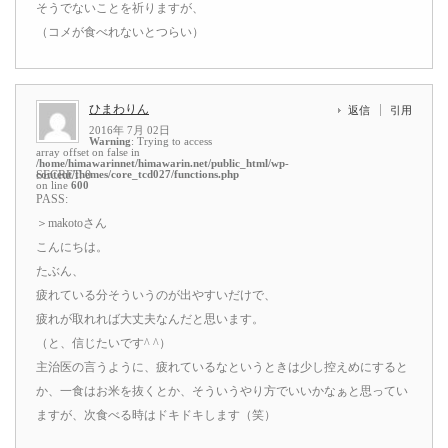
そうでないことを祈りますが、
（コメが食べれないとつらい）
ひまわりん
返信
引用
2016年 7月 02日
Warning
: Trying to access
array offset on false in
/home/himawarinnet/himawarin.net/public_html/wp-
content/themes/core_tcd027/functions.php
SECRET: 0
on line
600
PASS:
＞makotoさん
こんにちは。
たぶん、
疲れている分そういうのが出やすいだけで、
疲れが取れれば大丈夫なんだと思います。
（と、信じたいです^ ^）
主治医の言うように、疲れているなというときは少し控えめにすると
か、一食はお米を抜くとか、そういうやり方でいいかなぁと思ってい
ますが、次食べる時はドキドキします（笑）