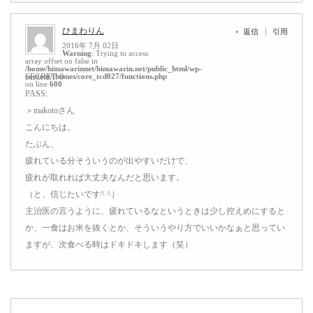
ひまわりん
返信
引用
2016年 7月 02日
Warning
: Trying to access
array offset on false in
/home/himawarinnet/himawarin.net/public_html/wp-
content/themes/core_tcd027/functions.php
SECRET: 0
on line
600
PASS:
＞makotoさん
こんにちは。
たぶん、
疲れている分そういうのが出やすいだけで、
疲れが取れれば大丈夫なんだと思います。
（と、信じたいです^ ^）
主治医の言うように、疲れているなというときは少し控えめにすると
か、一食はお米を抜くとか、そういうやり方でいいかなぁと思ってい
ますが、次食べる時はドキドキします（笑）