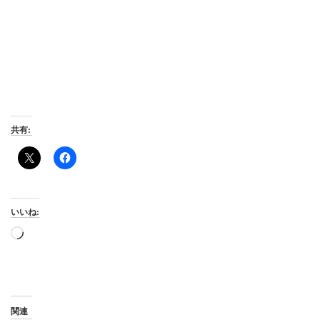
共有:
いいね:
読
み
込
み
中…
関連