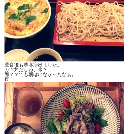
昼食後も蕁麻疹出ました。
カツ丼だしね、米？
卵？？でも朝は出なかったなぁ。
夜