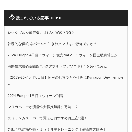
今
読まれている記事 TOP10
レクタブルを飛行機に持ち込みOK？NG？
神秘的な伝統 ネパールの生き神クマリをご存知ですか？
2024 Europe 4日目：ウィーン観光 vol.2 〜ウィーン国立歌劇場ほか〜
潰瘍性大腸炎治療薬 ”レクタブル（ブデソニド）” を調べてみた
【2019-20インド8日目】恒例のヒマラヤを拝みにKunjapuri Devi Temple
へ
2024 Europe 1日目：ウィーン到着
マヌカハニーが潰瘍性大腸炎鎮静に寄与！？
スリランカスーパーで買えるおすすめお土産5選！
外肛門括約筋を鍛えよう！直腸トレーニング【潰瘍性大腸炎】