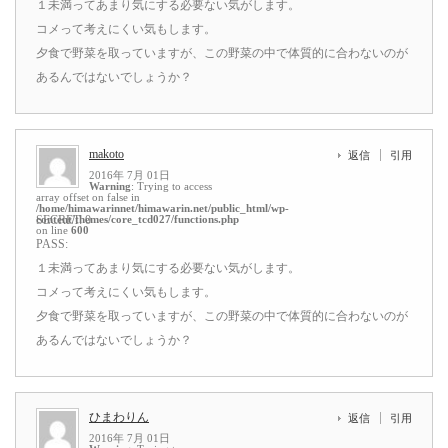
１未満ってあまり気にする必要ない気がします。
コメって考えにくい気もします。
夕食で野菜を取っていますが、この野菜の中で体質的に合わないのが
あるんではないでしょうか？
makoto
返信
引用
2016年 7月 01日
Warning
: Trying to access
array offset on false in
/home/himawarinnet/himawarin.net/public_html/wp-
content/themes/core_tcd027/functions.php
SECRET: 0
on line
600
PASS:
１未満ってあまり気にする必要ない気がします。
コメって考えにくい気もします。
夕食で野菜を取っていますが、この野菜の中で体質的に合わないのが
あるんではないでしょうか？
ひまわりん
返信
引用
2016年 7月 01日