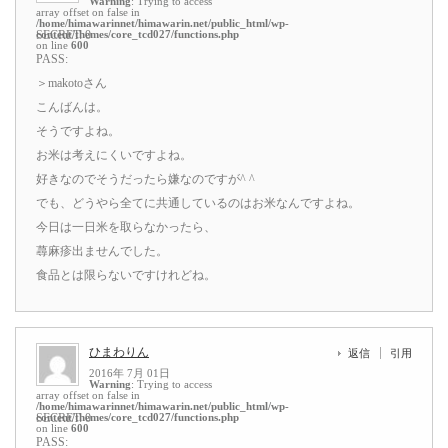
Warning
: Trying to access
array offset on false in
/home/himawarinnet/himawarin.net/public_html/wp-
content/themes/core_tcd027/functions.php
SECRET: 0
on line
600
PASS:
＞makotoさん
こんばんは。
そうですよね。
お米は考えにくいですよね。
好きなのでそうだったら嫌なのですが^ ^
でも、どうやら全てに共通しているのはお米なんですよね。
今日は一日米を取らなかったら、
蕁麻疹出ませんでした。
食品とは限らないですけれどね。
ひまわりん
返信
引用
2016年 7月 01日
Warning
: Trying to access
array offset on false in
/home/himawarinnet/himawarin.net/public_html/wp-
content/themes/core_tcd027/functions.php
SECRET: 0
on line
600
PASS: