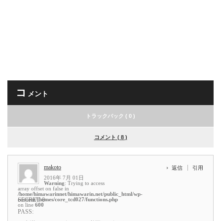
コ
メント
トラックバック ( 0 )
コメント ( 8 )
makoto
返信
引用
2016年 7月 01日
Warning
: Trying to access
array offset on false in
/home/himawarinnet/himawarin.net/public_html/wp-
content/themes/core_tcd027/functions.php
SECRET: 0
on line
600
PASS: