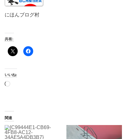
にほんブログ村
共有:
いいね:
読
み
込
み
中…
関連