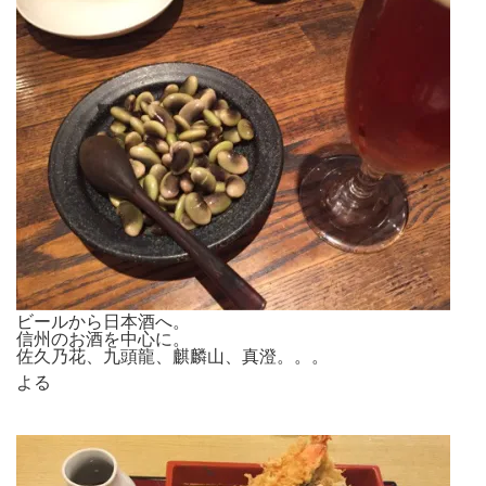
ビールから日本酒へ。
信州のお酒を中心に。
佐久乃花、九頭龍、麒麟山、真澄。。。
よる