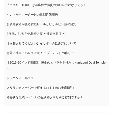
「ヤクルト1000」は潰瘍性大腸炎の強い味方になりそう！
インドから、一進一退の体調近況報告
肝炎経験者が語る黄疸レベルとビリルビン値の目安
2度目のEUS-FNA検査入院 〜検査当日(1)〜
【回答させてください】イリボーの飲み方について
意外に簡単！バレエ衣装 ループ（ムシ）の作り方
【2019-20インド8日目】恒例のヒマラヤを拝みにKunjapuri Devi Temple
へ
ドラゴンボール？？
スリランカスーパーで買えるおすすめお土産5選！
神秘的な伝統 ネパールの生き神クマリをご存知ですか？