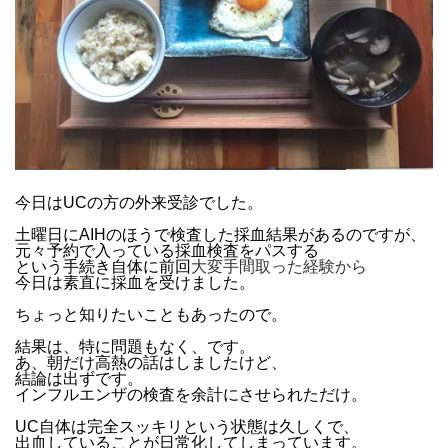
今日はUCの方の外来受診でした。
土曜日にAIHのほうで検査した採血結果があるのですが、
元々予約で入っている採血検査をパスする
という手続き自体に前回
大変手間取った経験から
今日は素直に採血を受けました。
ちょっと知りたいこともあったので。
結果は、特に問題もなく、です。
あ、朝だけ高熱の話はしましたけど、
結論は出ずです。
インフルエンザの検査を余計にさせられただけ。
UC自体は完全スッキリという状態は久しくで、
出血していることが日常化してしまっています。