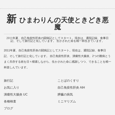
新
ひまわりんの天使ときどき悪
魔
2011年夏、自己免疫性肝炎の闘病記としてスタート。現在は、通院記録、食事日
記、そして旅行記と化しています。 生かされた命を精一杯生きています。
2011年夏、自己免疫性肝炎の闘病記としてスタート。現在は、通院記録、食事日
記、そして旅行記と化しています。 自己免疫性肝炎、潰瘍性大腸炎、2つの難病とう
まく共存する術を日々模索しながら、生かされた命に感謝しつつ、できることを精一
杯楽しんでいます。
旅行記
ことばのくすり
お気に入り
自己免疫性肝炎 AIH
潰瘍性大腸炎 UC
膵臓の病気
各種検査
ミニマリズム
ブログ