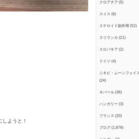
クロアチア
(5)
スイス
(8)
ステロイド副作用
(52)
スリランカ
(21)
スロバキア
(2)
ドイツ
(4)
ニキビ・ムーンフェイ
(24)
ネパール
(36)
ハンガリー
(3)
フランス
(20)
にしようと！
ブログ
(1,879)