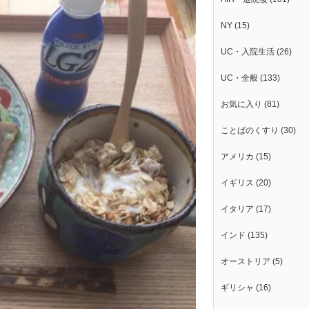
NY
(15)
UC・入院生活
(26)
UC・全般
(133)
お気に入り
(81)
ことばのくすり
(30)
アメリカ
(15)
イギリス
(20)
イタリア
(17)
インド
(135)
オーストリア
(5)
ギリシャ
(16)