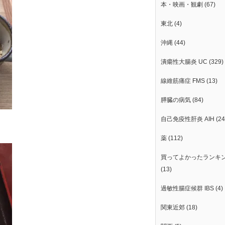
本・映画・観劇
(67)
東北
(4)
沖縄
(44)
潰瘍性大腸炎 UC
(329)
線維筋痛症 FMS
(13)
膵臓の病気
(84)
自己免疫性肝炎 AIH
(24
薬
(112)
買ってよかったランキ
(13)
過敏性腸症候群 IBS
(4)
関東近郊
(18)