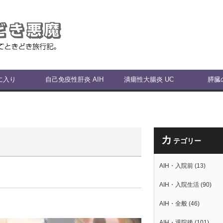
に入り
自己免疫性肝炎 AIH
潰瘍性大腸炎 UC
膵臓
カ
テゴリー
AIH・入院前
(13)
AIH・入院生活
(90)
AIH・全般
(46)
AIH・退院後
(101)