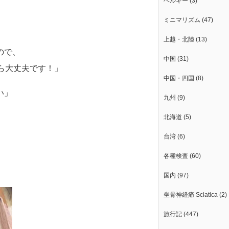
ベルギー
(3)
ミニマリズム
(47)
上越・北陸
(13)
ので、
中国
(31)
ら大丈夫です！」
中国・四国
(8)
い」
九州
(9)
北海道
(5)
台湾
(6)
各種検査
(60)
国内
(97)
坐骨神経痛 Sciatica
(2)
旅行記
(447)