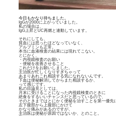
今日もかなり待ちました。
IgGが2000に上がっていました。
私の場合は、
IgG上昇とUC再燃と連動しています。
それにしても、
貧血には思ったほどなっていなく、
アルブミンも正常。
本当に血液検査の結果には現れてこない。
とにかく、
・内視鏡検査のお願い
・便秘を改善させること
これだけをお願いしました。
主治医が忙しくなりすぎちゃって
あまりあれこれ相談する気になれないんです。
下血は便秘解消してからまた相談するか、
って感じです。
私の目論見としては、
月末に受けることになった内視鏡検査のときに
絶食をするいいチャンスだと思っているので、
そのときまではとにかく便秘を治すことを第一優先
左下腹部から上腹部にかけて
かなり痛みがあるのですが、
主治医は便秘が原因ではないか、とのこと。