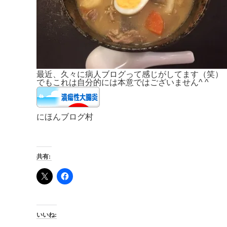
最近、久々に病人ブログって感じがしてます（笑）
でもこれは自分的には本意ではございません^ ^
にほんブログ村
共有:
いいね: