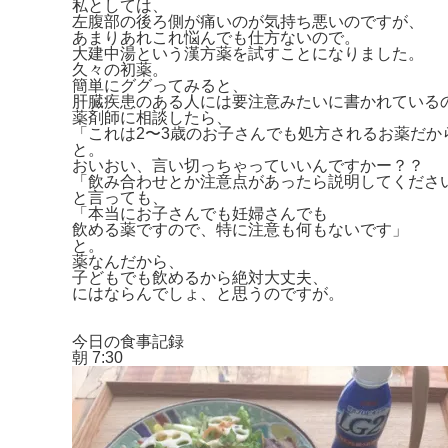
私としては、
左腹部の後ろ側が痛いのが気持ち悪いのですが、
あまりあれこれ悩んでも仕方ないので。
大建中湯という漢方薬を試すことになりました。
久々の初薬。
簡単にググってみると、
肝臓疾患のある人には要注意みたいに書かれている
薬剤師に相談したら、
「これは2〜3歳のお子さんでも処方されるお薬だか
と。
おいおい、言い切っちゃっていいんですかー？？
「飲み合わせとか注意点があったら説明してくださ
と言っても、
「本当にお子さんでも妊婦さんでも
飲める薬ですので、特に注意も何もないです」
と。
薬なんだから、
子どもでも飲めるから絶対大丈夫、
にはならんでしょ、と思うのですが。
今日の食事記録
朝 7:30