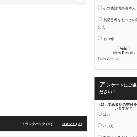
その他難病患者本人
上記患者をもつその
知人
その他
View Results
Polls Archive
ア
ンケートにご協
ださい！
Q2：受給者症の交付
いますか？
はい
トラックバック ( 0 )
コメント ( 2 )
いいえ