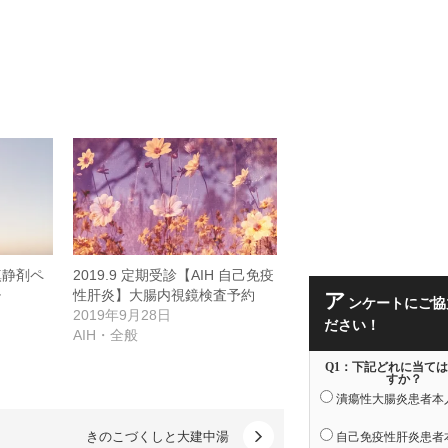
鎮静剤ペ
2019.9 定期受診【AIH 自己免疫
チ
性肝炎】大腸内視鏡検査予約
ア
ンケートにご協
2019年9月28日
ださい！
AIH・全般
Q1：下記どれに当て
すか？
潰瘍性大腸炎患者本
きのこづくしと大建中湯
自己免疫性肝炎患者