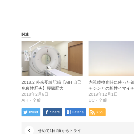
関連
2018.2 外来受診記録【AIH 自己
内視鏡検査時に使った
免疫性肝炎】膵臓肥大
チジンとの相性イマイ
2018年2月6日
2019年12月1日
AIH・全般
UC・全般
Tweet
Share
Hatena
RSS
せめて1日2食からトライ