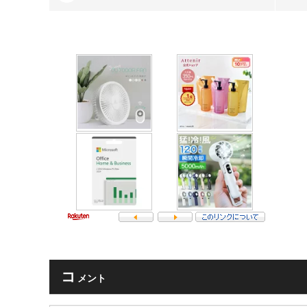
コ
メント