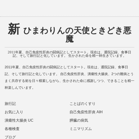
新
ひまわりんの天使ときどき悪
魔
2011年夏、自己免疫性肝炎の闘病記としてスタート。現在は、通院記録、食事日
記、そして旅行記と化しています。 生かされた命を精一杯生きています。
2011年夏、自己免疫性肝炎の闘病記としてスタート。現在は、通院記録、食事日
記、そして旅行記と化しています。 自己免疫性肝炎、潰瘍性大腸炎、2つの難病とう
まく共存する術を日々模索しながら、生かされた命に感謝しつつ、できることを精一
杯楽しんでいます。
旅行記
ことばのくすり
お気に入り
自己免疫性肝炎 AIH
潰瘍性大腸炎 UC
膵臓の病気
各種検査
ミニマリズム
ブログ