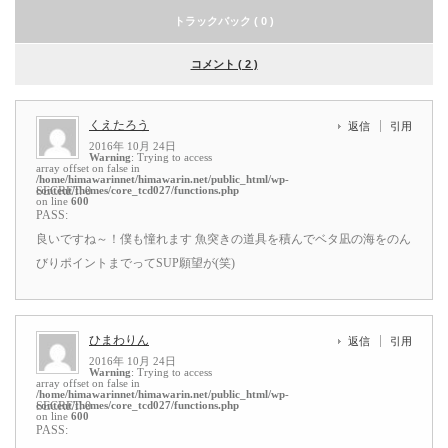
トラックバック ( 0 )
コメント ( 2 )
くえたろう
返信
引用
2016年 10月 24日
Warning
: Trying to access
array offset on false in
/home/himawarinnet/himawarin.net/public_html/wp-
content/themes/core_tcd027/functions.php
SECRET: 0
on line
600
PASS:
良いですね～！僕も憧れます 魚突きの道具を積んでベタ凪の海をのん
びりポイントまでってSUP願望が(笑)
ひまわりん
返信
引用
2016年 10月 24日
Warning
: Trying to access
array offset on false in
/home/himawarinnet/himawarin.net/public_html/wp-
content/themes/core_tcd027/functions.php
SECRET: 0
on line
600
PASS: