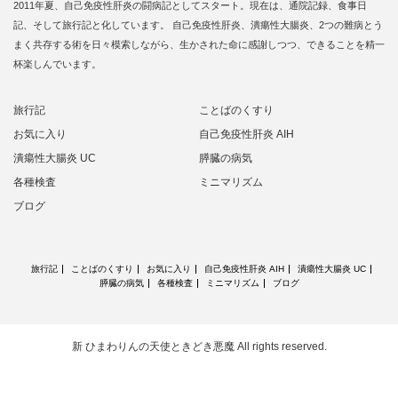
2011年夏、自己免疫性肝炎の闘病記としてスタート。現在は、通院記録、食事日
記、そして旅行記と化しています。 自己免疫性肝炎、潰瘍性大腸炎、2つの難病とう
まく共存する術を日々模索しながら、生かされた命に感謝しつつ、できることを精一
杯楽しんでいます。
旅行記
ことばのくすり
お気に入り
自己免疫性肝炎 AIH
潰瘍性大腸炎 UC
膵臓の病気
各種検査
ミニマリズム
ブログ
旅行記
ことばのくすり
お気に入り
自己免疫性肝炎 AIH
潰瘍性大腸炎 UC
膵臓の病気
各種検査
ミニマリズム
ブログ
新 ひまわりんの天使ときどき悪魔
All rights reserved.