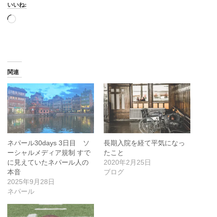
いいね:
読
み
込
み
中…
関連
ネパール30days 3日目 ソ
長期入院を経て平気になっ
ーシャルメディア規制 すで
たこと
に見えていたネパール人の
2020年2月25日
本音
ブログ
2025年9月28日
ネパール