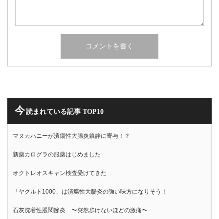
今
読まれている記事 TOP10
マヌカハニーが潰瘍性大腸炎鎮静に寄与！？
新薬カログラの服薬はじめました
オクトレオスキャン検査受けてきた
「ヤクルト1000」は潰瘍性大腸炎の強い味方になりそう！
石灰沈着性股関節炎 〜突然歩けないほどの激痛〜