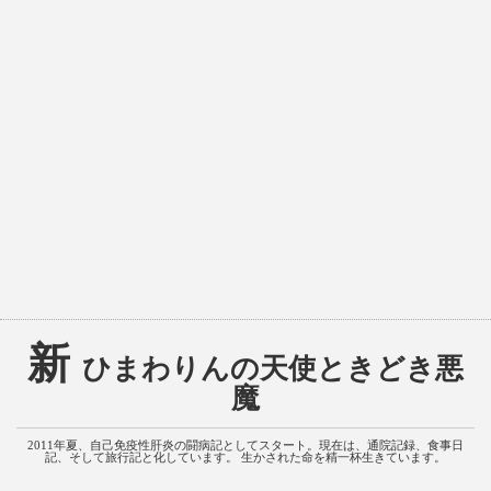
新
ひまわりんの天使ときどき悪
魔
2011年夏、自己免疫性肝炎の闘病記としてスタート。現在は、通院記録、食事日
記、そして旅行記と化しています。 生かされた命を精一杯生きています。