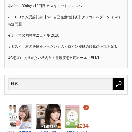
ネパール30days 18日目 カスキコットパレスへ
2018.10 外来受診記録【AIH 自己免疫性肝炎】グリコアルブミン（GA）
も無問題
インドでの両替マニュアル 2020
キミスイ「君の膵臓をたべたい」のヒロイン桜良の膵臓の病気を探る
UC患者にありがたい機内食！胃腸疾患対応ミール（BLML）