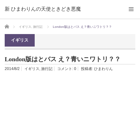
新 ひまわりんの天使ときどき悪魔
ホーム
イギリス
,
旅行記
London版はとバス え？青いニワトリ？？
イギリス
London版はとバス え？青いニワトリ？？
2014/8/2
イギリス
,
旅行記
コメント:
0
投稿者:
ひまわりん