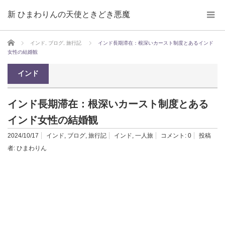
新 ひまわりんの天使ときどき悪魔
ホーム
インド
,
ブログ
,
旅行記
インド長期滞在：根深いカースト制度とあるインド
女性の結婚観
インド
インド長期滞在：根深いカースト制度とある
インド女性の結婚観
2024/10/17
インド
,
ブログ
,
旅行記
インド
,
一人旅
コメント:
0
投稿
者:
ひまわりん