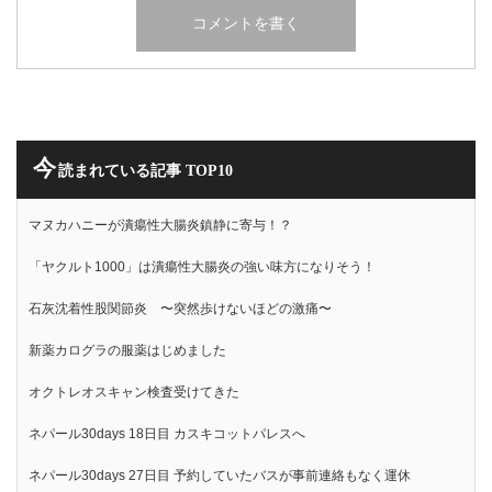
今
読まれている記事 TOP10
マヌカハニーが潰瘍性大腸炎鎮静に寄与！？
「ヤクルト1000」は潰瘍性大腸炎の強い味方になりそう！
石灰沈着性股関節炎 〜突然歩けないほどの激痛〜
新薬カログラの服薬はじめました
オクトレオスキャン検査受けてきた
ネパール30days 18日目 カスキコットパレスへ
ネパール30days 27日目 予約していたバスが事前連絡もなく運休