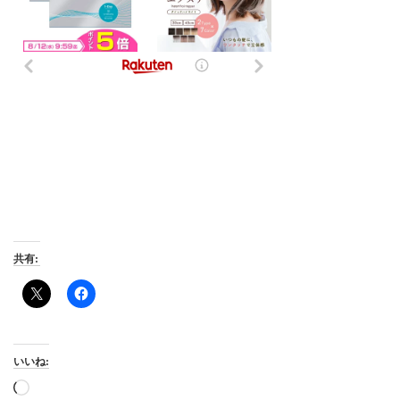
共有:
いいね:
読
み