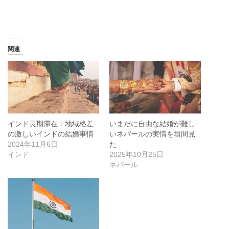
込
み
中…
関連
インド長期滞在：地域格差
いまだに自由な結婚が難し
の激しいインドの結婚事情
いネパールの実情を垣間見
2024年11月6日
た
インド
2025年10月25日
ネパール