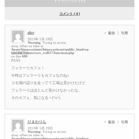
トラックバック ( 0 )
コメント ( 4 )
alice
返信
引用
2013年 5月 19日
Warning
: Trying to access
array offset on false in
/home/himawarinnet/himawarin.net/public_html/wp-
content/themes/core_tcd027/functions.php
SECRET: 0
on line
600
PASS:
フェラーリカフェ！
今時はフェラーリもカフェなのね♪
コモ湖の辺りを走ってて工場は見かけたけど
フェラーリはほとんど見かけなかったな。
そのカフェ、気になる～(^o^)
ひまわりん
返信
引用
2013年 5月 19日
Warning
: Trying to access
array offset on false in
/home/himawarinnet/himawarin.net/public_html/wp-