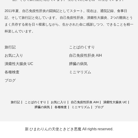
2011年夏、自己免疫性肝炎の闘病記としてスタート。現在は、通院記録、食事日
記、そして旅行記と化しています。 自己免疫性肝炎、潰瘍性大腸炎、2つの難病とう
まく共存する術を日々模索しながら、生かされた命に感謝しつつ、できることを精一
杯楽しんでいます。
旅行記
ことばのくすり
お気に入り
自己免疫性肝炎 AIH
潰瘍性大腸炎 UC
膵臓の病気
各種検査
ミニマリズム
ブログ
旅行記
ことばのくすり
お気に入り
自己免疫性肝炎 AIH
潰瘍性大腸炎 UC
膵臓の病気
各種検査
ミニマリズム
ブログ
新 ひまわりんの天使ときどき悪魔
All rights reserved.