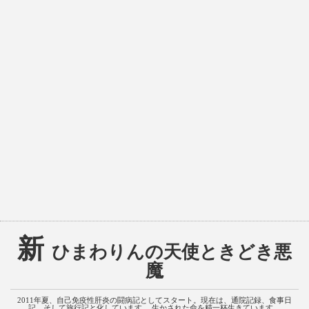
新
ひまわりんの天使ときどき悪
魔
2011年夏、自己免疫性肝炎の闘病記としてスタート。現在は、通院記録、食事日
記、そして旅行記と化しています。 生かされた命を精一杯生きています。