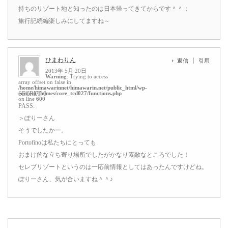
持ちのリゾート地と知ったのは日本帰ってきてからです＾＾；
旅行記続編楽しみにしてますね～
ひまわりん
返信
引用
2013年 5月 20日
Warning
: Trying to access
array offset on false in
/home/himawarinnet/himawarin.net/public_html/wp-
content/themes/core_tcd027/functions.php
SECRET: 0
on line
600
PASS:
＞ぽりーさん
そうでしたかー。
Portofinoは私たちにとっても
おまけ的な立ち寄り場所でしたがかなり素敵なところでした！
セレブリゾートというのは一応前情報としてはあったんですけどね。
ぽりーさん、気が合いますね＾＾♪