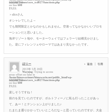
content/themes/core_tcd027/functions.php
SECRET: 0
on line
600
PASS:
＞aliceさん
オシャレでしたよ～
でも期間限定とかなのかもしれません。空港ってなかなかいいプロモ
ーションだと思いました。
海岸リゾート地や、モーターウェイではフェラーリ結構見かけまし
た。逆にフィレンツェやローマではあまり見なかったです。
ぽりー
返信
引用
2013年 5月 20日
Warning
: Trying to access
array offset on false in
/home/himawarinnet/himawarin.net/public_html/wp-
content/themes/core_tcd027/functions.php
SECRET: 0
on line
600
PASS:
楽しそうですね！
前のを見ていたのですが、ポルトフィーノに私も行ったことがあっ
て、あー！とテンション上がりました♪
たまたま通りかかっていいところだな～と思っていたのですが、大金