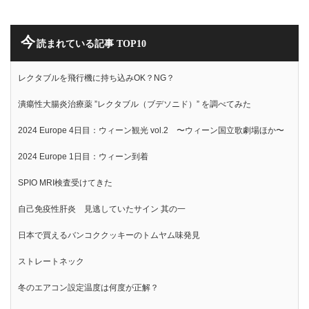
今
読まれている記事 TOP10
レクタブルを飛行機に持ち込みOK？NG？
潰瘍性大腸炎治療薬 ”レクタブル（ブデソニド）” を調べてみた
2024 Europe 4日目：ウィーン観光 vol.2 〜ウィーン国立歌劇場ほか〜
2024 Europe 1日目：ウィーン到着
SPIO MRI検査受けてきた
自己免疫性肝炎 見逃していたサイン 其の一
日本で買えるバンコククッキーのトムヤム味発見
ストレートネック
冬のエアコン設定温度は何度が正解？