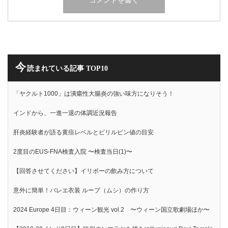
今
読まれている記事 TOP10
「ヤクルト1000」は潰瘍性大腸炎の強い味方になりそう！
インドから、一進一退の体調近況報告
肝炎経験者が語る黄疸レベルとビリルビン値の目安
2度目のEUS-FNA検査入院 〜検査当日(1)〜
【回答させてください】イリボーの飲み方について
意外に簡単！バレエ衣装 ループ（ムシ）の作り方
2024 Europe 4日目：ウィーン観光 vol.2 〜ウィーン国立歌劇場ほか〜