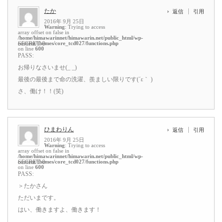
たか
返信
引用
2016年 9月 25日
Warning
: Trying to access
array offset on false in
/home/himawarinnet/himawarin.net/public_html/wp-
content/themes/core_tcd027/functions.php
SECRET: 0
on line
600
PASS:
お帰りなさいませ(_ _)
最後の最後まで命の洗濯、羨ましい限りです(´ε｀ )
さ、働け！！(笑)
ひまわりん
返信
引用
2016年 9月 25日
Warning
: Trying to access
array offset on false in
/home/himawarinnet/himawarin.net/public_html/wp-
content/themes/core_tcd027/functions.php
SECRET: 0
on line
600
PASS:
＞たかさん
ただいまです。
はい、働きますよ、働きます！