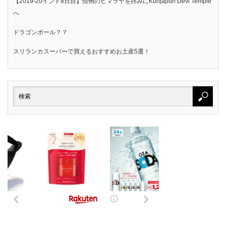
【2019-20インド8日目】恒例のヒマラヤを拝みにKunjapuri Devi Temple
へ
ドラゴンボール？？
スリランカスーパーで買えるおすすめお土産5選！