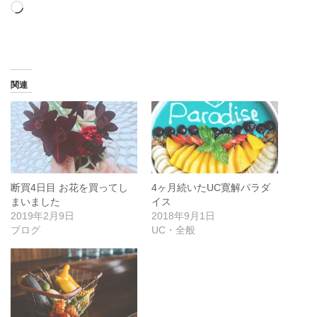
読
み
込
み
中…
関連
断買4日目 お花を買ってし
4ヶ月続いたUC寛解パラダ
まいました
イス
2019年2月9日
2018年9月1日
ブログ
UC・全般