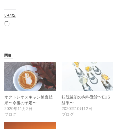
いいね:
読
み
込
み
中…
関連
オクトレオスキャン検査結
転院後初の内科受診〜EUS
果〜今後の予定〜
結果〜
2020年11月2日
2020年10月12日
ブログ
ブログ