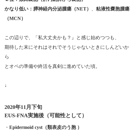
かなり低い：膵神経内分泌腫瘍（NET）
、
粘液性嚢胞腫瘍
（MCN）
この辺りで、「私大丈夫かも？』と感じ始めつつも、
期待した末にそれはそれでそうじゃないときにしんどいか
ら
とオペの準備や終活を真剣に進めていた頃。
↓
2020年11月下旬
EUS-FNA実施後（可能性として）
・
Epidermoid cyst（類表皮のう胞 ）