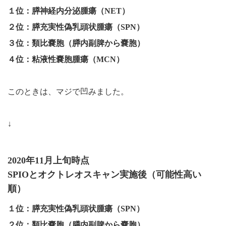
１位：膵神経内分泌腫瘍（NET）
２位：膵充実性偽乳頭状腫瘍（SPN）
３位：類比嚢胞（膵内副脾から嚢胞）
４位：粘液性嚢胞腫瘍（MCN）
このときは、マジで凹みました。
↓
2020年11月上旬時点
SPIOとオクトレオスキャン実施後（可能性高い
順）
１位：膵充実性偽乳頭状腫瘍（SPN）
２位：類比嚢胞（膵内副脾から嚢胞）