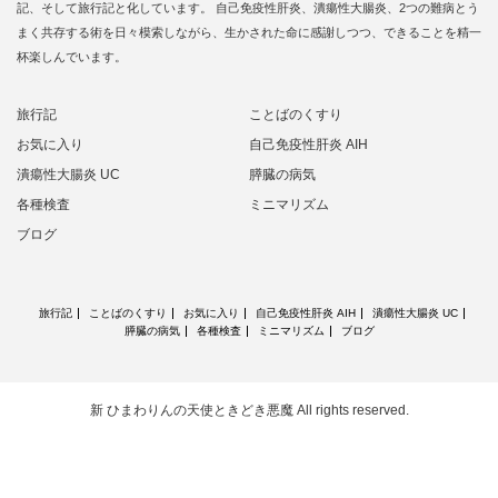
記、そして旅行記と化しています。 自己免疫性肝炎、潰瘍性大腸炎、2つの難病とう
まく共存する術を日々模索しながら、生かされた命に感謝しつつ、できることを精一
杯楽しんでいます。
旅行記
ことばのくすり
お気に入り
自己免疫性肝炎 AIH
潰瘍性大腸炎 UC
膵臓の病気
各種検査
ミニマリズム
ブログ
旅行記
ことばのくすり
お気に入り
自己免疫性肝炎 AIH
潰瘍性大腸炎 UC
膵臓の病気
各種検査
ミニマリズム
ブログ
新 ひまわりんの天使ときどき悪魔
All rights reserved.