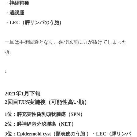
・
神経鞘種
・
過誤腫
・
LEC（膵リンパのう胞）
一旦は手術回避となり、喜び以前に力が抜けてしまった
頃。
↓
2021年1月下旬
2回目EUS実施後（可能性高い順）
1位：膵充実性偽乳頭状腫瘍（SPN）
2位：膵神経内分泌腫瘍（NET）
3位：Epidermoid cyst（類表皮のう胞 ）
・
LEC（膵リンパ