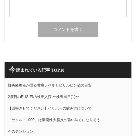
今
読まれている記事 TOP10
肝炎経験者が語る黄疸レベルとビリルビン値の目安
2度目のEUS-FNA検査入院 〜検査当日(1)〜
【回答させてください】イリボーの飲み方について
「ヤクルト1000」は潰瘍性大腸炎の強い味方になりそう！
今のテンション