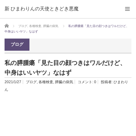
新 ひまわりんの天使ときどき悪魔
ホーム
ブログ
,
各種検査
,
膵臓の病気
私の膵腫瘍「見た目の顔つきはワルだけど、
中身はいいヤツ」なはず
ブログ
私の膵腫瘍「見た目の顔つきはワルだけど、
中身はいいヤツ」なはず
2021/1/27
ブログ
,
各種検査
,
膵臓の病気
コメント:
0
投稿者:
ひまわり
ん