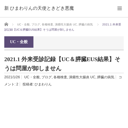
新 ひまわりんの天使ときどき悪魔
ホーム
UC・全般
,
ブログ
,
各種検査
,
潰瘍性大腸炎 UC
,
膵臓の病気
2021.1 外来受
診記録【UC＆膵臓EUS結果】そうは問屋が卸しません
UC・全般
2021.1 外来受診記録【UC＆膵臓EUS結果】そ
うは問屋が卸しません
2021/1/26
UC・全般
,
ブログ
,
各種検査
,
潰瘍性大腸炎 UC
,
膵臓の病気
コ
メント:
2
投稿者:
ひまわりん