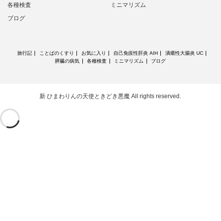
各種検査
ミニマリズム
ブログ
旅行記
ことばのくすり
お気に入り
自己免疫性肝炎 AIH
潰瘍性大腸炎 UC
膵臓の病気
各種検査
ミニマリズム
ブログ
新 ひまわりんの天使ときどき悪魔
All rights reserved.