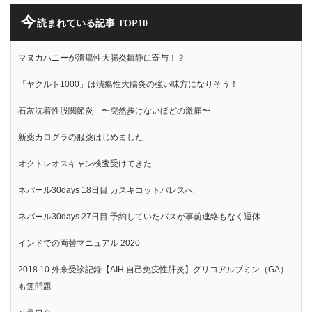
今
読まれている記事 TOP10
マヌカハニーが潰瘍性大腸炎鎮静に寄与！？
「ヤクルト1000」は潰瘍性大腸炎の強い味方になりそう！
石灰沈着性股関節炎 〜突然歩けないほどの激痛〜
新薬カログラの服薬はじめました
オクトレオスキャン検査受けてきた
ネパール30days 18日目 カスキコットパレスへ
ネパール30days 27日目 予約していたバスが事前連絡もなく運休
インドでの両替マニュアル 2020
2018.10 外来受診記録【AIH 自己免疫性肝炎】グリコアルブミン（GA）
も無問題