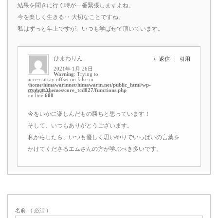
結果を聞きに行く時が一番緊張しますよね。
今を楽しく生きる‥ 大切なことですね。
私はずっと年上ですが、いつも学ばせて頂いています。
ひまわりん
返信
引用
2021年 1月 26日
Warning
: Trying to
access array offset on false in
/home/himawarinnet/himawarin.net/public_html/wp-
content/themes/core_tcd027/functions.php
エムさん
on line
600
今をいかに楽しんだもの勝ちと思っています！
そして、いつもありがとうございます。
私からしたら、いつも優しく思いやりでいっぱいの言葉を
かけてくださるエムさんの方が学ぶべき多いです。
名前
( 必須 )