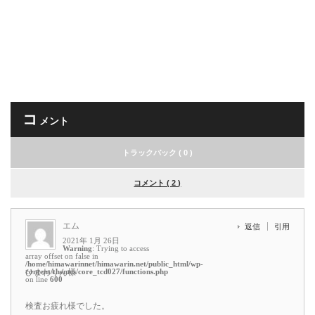
コ
メント
トラックバック ( 0 )
コメント ( 2 )
エム
返信
引用
2021年 1月 26日
Warning
: Trying to access
array offset on false in
/home/himawarinnet/himawarin.net/public_html/wp-
content/themes/core_tcd027/functions.php
ひまわりん様
on line
600
検査お疲れ様でした。