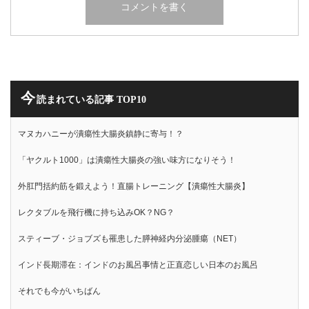
今
読まれている記事 TOP10
マヌカハニーが潰瘍性大腸炎鎮静に寄与！？
「ヤクルト1000」は潰瘍性大腸炎の強い味方になりそう！
外肛門括約筋を鍛えよう！直腸トレーニング【潰瘍性大腸炎】
レクタブルを飛行機に持ち込みOK？NG？
スティーブ・ジョブズも罹患した膵神経内分泌腫瘍（NET）
インド長期滞在：インドのお風呂事情と正直恋しい日本のお風呂
それでも今がいちばん