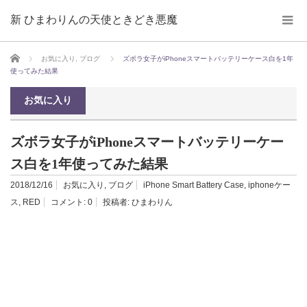
新 ひまわりんの天使ときどき悪魔
ホーム
お気に入り
,
ブログ
ズボラ女子がiPhoneスマートバッテリーケース白を1年
使ってみた結果
お気に入り
ズボラ女子がiPhoneスマートバッテリーケー
ス白を1年使ってみた結果
2018/12/16
お気に入り
,
ブログ
iPhone Smart Battery Case
,
iphoneケー
ス
,
RED
コメント:
0
投稿者:
ひまわりん