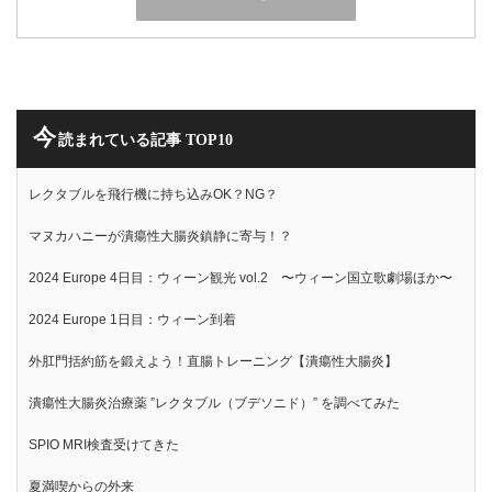
今
読まれている記事 TOP10
レクタブルを飛行機に持ち込みOK？NG？
マヌカハニーが潰瘍性大腸炎鎮静に寄与！？
2024 Europe 4日目：ウィーン観光 vol.2 〜ウィーン国立歌劇場ほか〜
2024 Europe 1日目：ウィーン到着
外肛門括約筋を鍛えよう！直腸トレーニング【潰瘍性大腸炎】
潰瘍性大腸炎治療薬 ”レクタブル（ブデソニド）” を調べてみた
SPIO MRI検査受けてきた
夏満喫からの外来