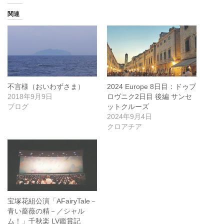
関連
不言様（おいわずさま）
2024 Europe 8日目：ドゥブ
2018年9月9日
ロヴニク2日目 後編 サンセ
ブログ
ットクルーズ
2024年9月4日
クロアチア
宝塚花組公演「AFairyTale－
青い薔薇の精－／シャル
ム！」千秋楽 LV鑑賞記