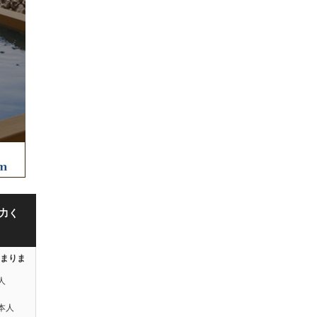
力く
はまりま
人
本人