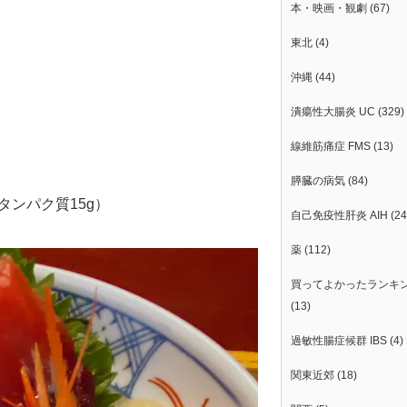
本・映画・観劇
(67)
東北
(4)
沖縄
(44)
潰瘍性大腸炎 UC
(329)
線維筋痛症 FMS
(13)
膵臓の病気
(84)
ンパク質15g）
自己免疫性肝炎 AIH
(24
薬
(112)
買ってよかったランキ
(13)
過敏性腸症候群 IBS
(4)
関東近郊
(18)