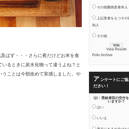
その他難病患者本人
上記患者をもつその
知人
その他
View Results
然及ばず・・・さらに夜だけどお米を食
Polls Archive
ているときに炭水化物って違うよね？と
いうことは今朝改めて実感しました。や
ア
ンケートにご協
ださい！
Q2：受給者症の交付
いますか？
はい
。
いいえ