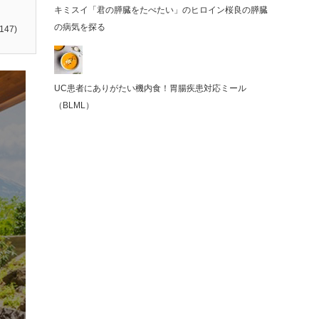
キミスイ「君の膵臓をたべたい」のヒロイン桜良の膵臓
の病気を探る
147)
UC患者にありがたい機内食！胃腸疾患対応ミール
（BLML）