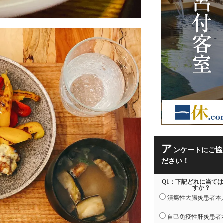
）
ア
ンケートにご協
ださい！
Q1：下記どれに当て
すか？
潰瘍性大腸炎患者本
自己免疫性肝炎患者