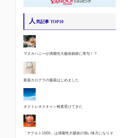
人
気記事 TOP10
マヌカハニーが潰瘍性大腸炎鎮静に寄与！？
新薬カログラの服薬はじめました
オクトレオスキャン検査受けてきた
「ヤクルト1000」は潰瘍性大腸炎の強い味方になりそ