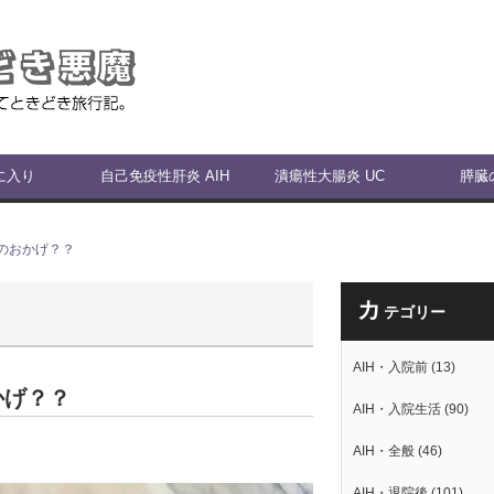
に入り
自己免疫性肝炎 AIH
潰瘍性大腸炎 UC
膵臓
のおかげ？？
カ
テゴリー
AIH・入院前
(13)
かげ？？
AIH・入院生活
(90)
AIH・全般
(46)
AIH・退院後
(101)