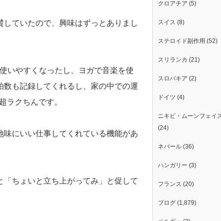
クロアチア
(5)
賛していたので、興味はずっとありまし
スイス
(8)
ステロイド副作用
(52)
スリランカ
(21)
とさらに使いやすくなったし、ヨガで音楽を使
スロバキア
(2)
拍数も記録してくれるし、家の中での運
ドイツ
(4)
も超ラクちんです。
ニキビ・ムーンフェイ
(24)
地味にいい仕事してくれている機能があ
ネパール
(36)
ハンガリー
(3)
と「ちょいと立ち上がってみ」と促して
フランス
(20)
ブログ
(1,879)