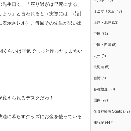
ベルギー
(3)
の先生曰く、「座り過ぎは早死にする」
ミニマリズム
(47)
しょう」と言われると（実際には、時計
に表示さレル）、毎回その先生が思い出
上越・北陸
(13)
中国
(31)
中国・四国
(8)
間くらいは平気でじっと座ったまま怖い
九州
(9)
北海道
(5)
台湾
(6)
各種検査
(60)
が変えられるデスクだわ！
国内
(97)
坐骨神経痛 Sciatica
(2)
快適に暮らすグッズにお金を使っている
旅行記
(447)