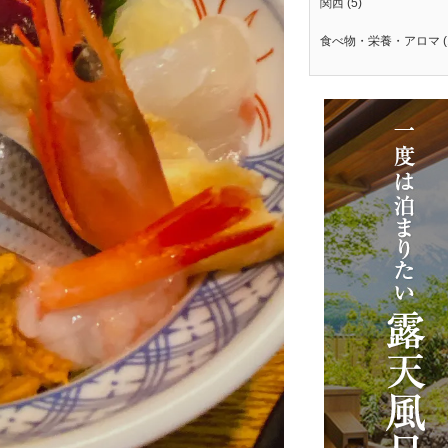
関西
(5)
食べ物・栄養・アロマ
(