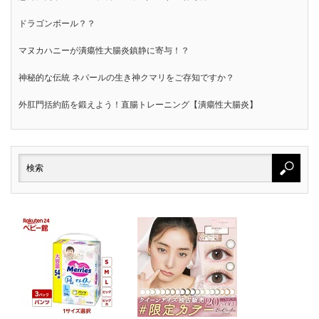
ドラゴンボール？？
マヌカハニーが潰瘍性大腸炎鎮静に寄与！？
神秘的な伝統 ネパールの生き神クマリをご存知ですか？
外肛門括約筋を鍛えよう！直腸トレーニング【潰瘍性大腸炎】