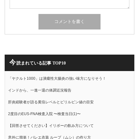
今
読まれている記事 TOP10
「ヤクルト1000」は潰瘍性大腸炎の強い味方になりそう！
インドから、一進一退の体調近況報告
肝炎経験者が語る黄疸レベルとビリルビン値の目安
2度目のEUS-FNA検査入院 〜検査当日(1)〜
【回答させてください】イリボーの飲み方について
意外に簡単！バレエ衣装 ループ（ムシ）の作り方