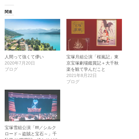
関連
人間って強くて儚い
宝塚月組公演「桜嵐記」東
2020年7月20日
京宝塚劇場鑑賞記＋大千秋
ブログ
楽を観て学んだこと
2021年8月22日
ブログ
宝塚雪組公演「fff／シルク
ロード～盗賊と宝石～」千