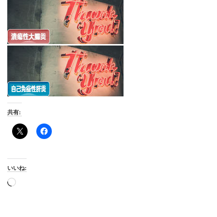
共有:
いいね:
読
み
込
み
中…