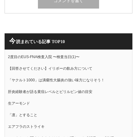
今
読まれている記事 TOP10
2度目のEUS-FNA検査入院 〜検査当日(1)〜
【回答させてください】イリボーの飲み方について
「ヤクルト1000」は潰瘍性大腸炎の強い味方になりそう！
肝炎経験者が語る黄疸レベルとビリルビン値の目安
生アーモンド
「凛」とすること
エアフラのストライキ