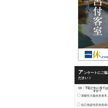
ア
ンケートにご協
ださい！
Q1：下記どれに当て
すか？
潰瘍性大腸炎患者本
自己免疫性肝炎患者