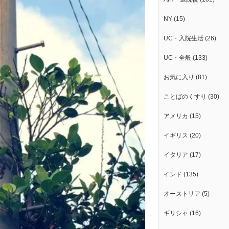
NY
(15)
UC・入院生活
(26)
UC・全般
(133)
お気に入り
(81)
ことばのくすり
(30)
アメリカ
(15)
イギリス
(20)
イタリア
(17)
インド
(135)
オーストリア
(5)
ギリシャ
(16)