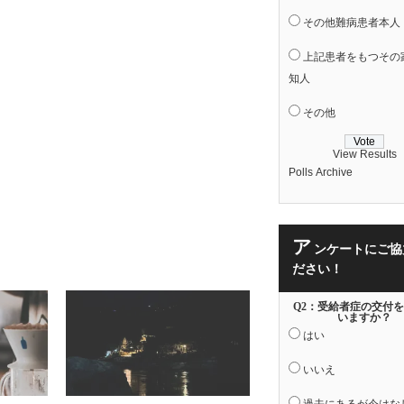
その他難病患者本人
上記患者をもつその
知人
その他
View Results
Polls Archive
ア
ンケートにご協
ださい！
Q2：受給者症の交付
いますか？
はい
いいえ