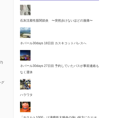
石灰沈着性股関節炎 〜突然歩けないほどの激痛〜
ネパール30days 18日目 カスキコットパレスへ
7)
ネパール30days 27日目 予約していたバスが事前連絡も
なく運休
ング
ハラワタ
「ヤクルト1000」は潰瘍性大腸炎の強い味方になりそ