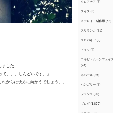
クロアチア
(5)
スイス
(8)
ステロイド副作用
(52)
スリランカ
(21)
スロバキア
(2)
ドイツ
(4)
ニキビ・ムーンフェイ
しました。
(24)
って。。。しんどいです。」
ネパール
(36)
これからは快方に向かうでしょう。」
ハンガリー
(3)
フランス
(20)
ブログ
(1,879)