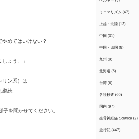
ベルギー
(3)
ミニマリズム
(47)
上越・北陸
(13)
中国
(31)
でやめてはいけない？
中国・四国
(8)
九州
(9)
ましょう。」
北海道
(5)
シリン系）は
台湾
(6)
は継続。
各種検査
(60)
国内
(97)
た様子を聞かせてください。
坐骨神経痛 Sciatica
(2)
旅行記
(447)