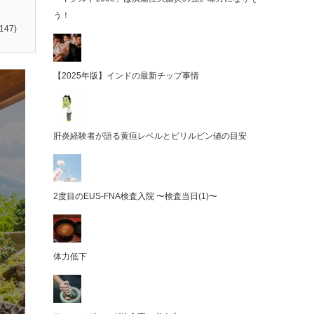
う！
147)
【2025年版】インドの最新チップ事情
肝炎経験者が語る黄疸レベルとビリルビン値の目安
2度目のEUS-FNA検査入院 〜検査当日(1)〜
体力低下