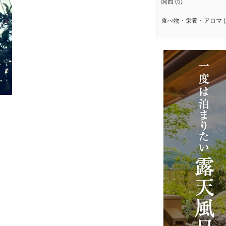
関西
(5)
食べ物・栄養・アロマ
(