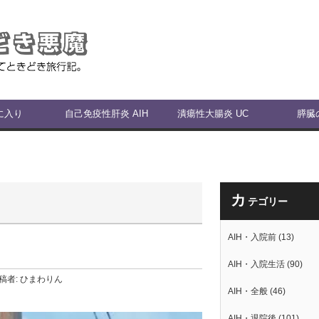
に入り
自己免疫性肝炎 AIH
潰瘍性大腸炎 UC
膵臓
カ
テゴリー
AIH・入院前
(13)
AIH・入院生活
(90)
稿者:
ひまわりん
AIH・全般
(46)
AIH・退院後
(101)