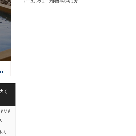
アーユルヴェーダ的食事の考え方
力く
はまりま
人
本人