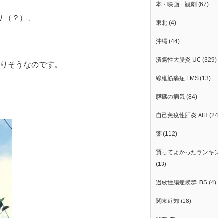
本・映画・観劇
(67)
り（？）、
東北
(4)
沖縄
(44)
潰瘍性大腸炎 UC
(329)
ありそうなのです。
線維筋痛症 FMS
(13)
膵臓の病気
(84)
自己免疫性肝炎 AIH
(24
薬
(112)
買ってよかったランキ
(13)
過敏性腸症候群 IBS
(4)
関東近郊
(18)