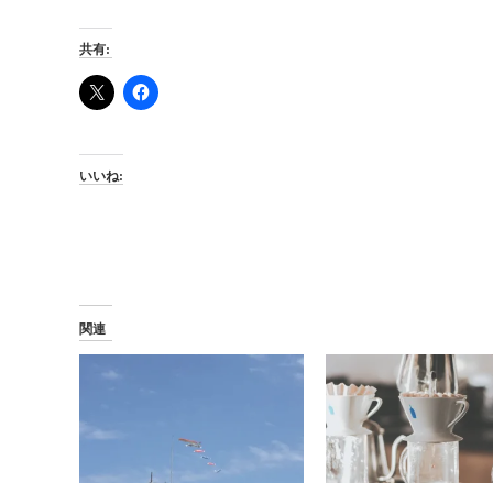
共有:
いいね:
関連