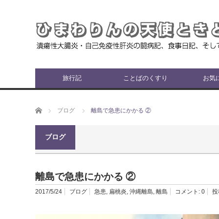
旅行記
ことばのくすり
お気
ホーム
ブログ
離島で急患にかかる ②
ブログ
離島で急患にかかる ②
2017/5/24
ブログ
急患
,
扁桃炎
,
沖縄離島
,
離島
コメント:
0
投