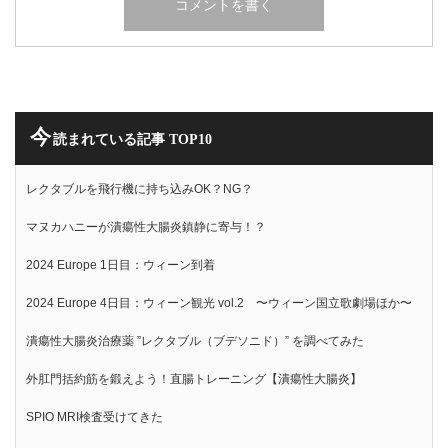
今
読まれている記事 TOP10
レクタブルを飛行機に持ち込みOK？NG？
マヌカハニーが潰瘍性大腸炎鎮静に寄与！？
2024 Europe 1日目：ウィーン到着
2024 Europe 4日目：ウィーン観光 vol.2 〜ウィーン国立歌劇場ほか〜
潰瘍性大腸炎治療薬 ”レクタブル（ブデソニド）” を調べてみた
外肛門括約筋を鍛えよう！直腸トレーニング【潰瘍性大腸炎】
SPIO MRI検査受けてきた