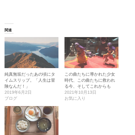
み
込
み
中…
関連
純真無垢だったあの頃にタ
この曲たちに導かれた少女
イムスリップ。「人生は冒
時代、この曲たちに救われ
険なんだ！」
る今、そしてこれからも
2019年6月2日
2021年10月13日
ブログ
お気に入り