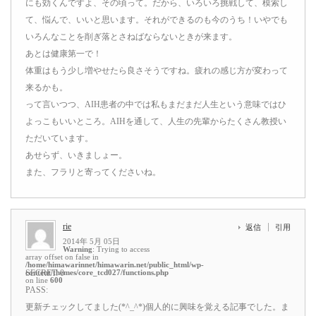
にも効くんですよ、その頃って。だから、いろいろ挑戦して、模索し
て、悩んで、いいと思います。それができるのも今のうち！いやでも
いろんなことを削ぎ落とさねばならないときが来ます。
あとは健康第一で！
体重はもう少し増やせたら良さそうですね。疲れの感じ方が変わって
来るかも。
って言いつつ、AIH患者の中では私もまだまだ人生という意味ではひ
よっこもいいところ。AIHを通して、人生の先輩からたくさん教授い
ただいています。
あせらず、いきましょー。
また、フラリと寄ってくださいね。
rie
返信
引用
2014年 5月 05日
Warning
: Trying to access
array offset on false in
/home/himawarinnet/himawarin.net/public_html/wp-
content/themes/core_tcd027/functions.php
SECRET: 0
on line
600
PASS:
更新チェックしてました(*^_^*)個人的に興味を覚える記事でした。ま