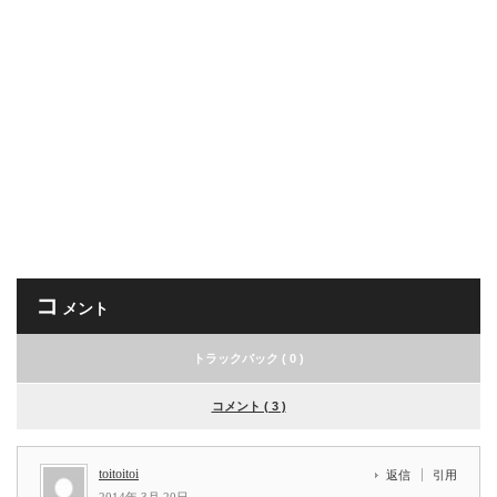
コ
メント
トラックバック ( 0 )
コメント ( 3 )
toitoitoi
返信
引用