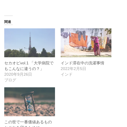
み
中…
関連
セカオピvol.1 「大学病院で
インド滞在中の洗濯事情
もこんなに違うの？」
2022年2月5日
2020年9月26日
インド
ブログ
この世で一番価値あるもの