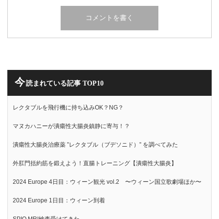
今
読まれている記事 TOP10
レクタブルを飛行機に持ち込みOK？NG？
マヌカハニーが潰瘍性大腸炎鎮静に寄与！？
潰瘍性大腸炎治療薬 ”レクタブル（ブデソニド）” を調べてみた
外肛門括約筋を鍛えよう！直腸トレーニング【潰瘍性大腸炎】
2024 Europe 4日目：ウィーン観光 vol.2 〜ウィーン国立歌劇場ほか〜
2024 Europe 1日目：ウィーン到着