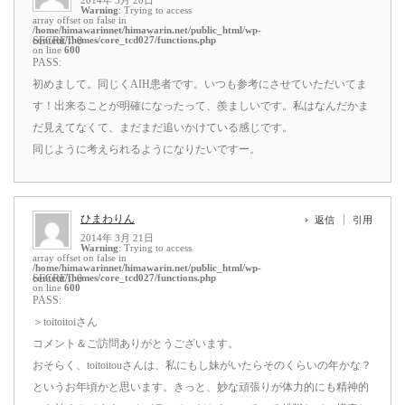
2014年 3月 20日
Warning
: Trying to access
array offset on false in
/home/himawarinnet/himawarin.net/public_html/wp-
content/themes/core_tcd027/functions.php
SECRET: 0
on line
600
PASS:
初めまして。同じくAIH患者です。いつも参考にさせていただいてま
す！出来ることが明確になったって、羨ましいです。私はなんだかま
だ見えてなくて、まだまだ追いかけている感じです。
同じように考えられるようになりたいですー。
ひまわりん
返信
引用
2014年 3月 21日
Warning
: Trying to access
array offset on false in
/home/himawarinnet/himawarin.net/public_html/wp-
content/themes/core_tcd027/functions.php
SECRET: 0
on line
600
PASS:
＞toitoitoiさん
コメント＆ご訪問ありがとうございます。
おそらく、toitoitouさんは、私にもし妹がいたらそのくらいの年かな？
というお年頃かと思います。きっと、妙な頑張りが体力的にも精神的